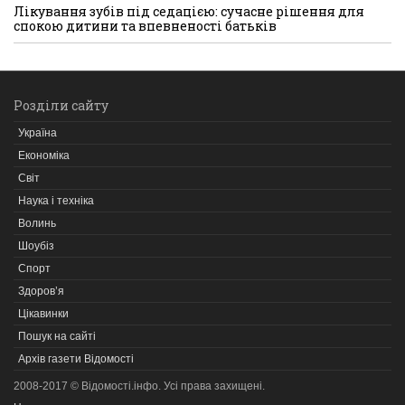
Лікування зубів під седацією: сучасне рішення для
спокою дитини та впевненості батьків
Розділи сайту
Україна
Економіка
Світ
Наука і техніка
Волинь
Шоубіз
Спорт
Здоров’я
Цікавинки
Пошук на сайті
Архів газети Відомості
2008-2017 © Відомості.інфо. Усі права захищені.