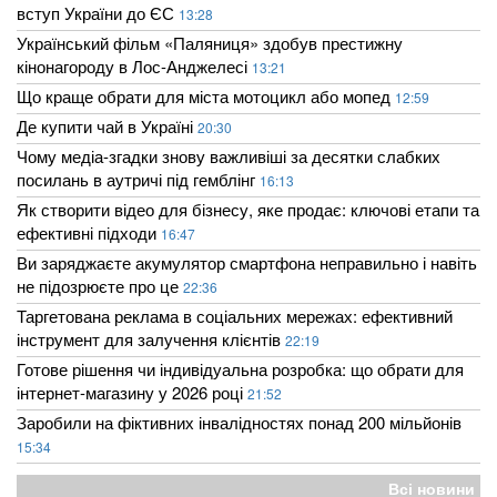
вступ України до ЄС
13:28
Український фільм «Паляниця» здобув престижну
кінонагороду в Лос-Анджелесі
13:21
Що краще обрати для міста мотоцикл або мопед
12:59
Де купити чай в Україні
20:30
Чому медіа-згадки знову важливіші за десятки слабких
посилань в аутричі під гемблінг
16:13
Як створити відео для бізнесу, яке продає: ключові етапи та
ефективні підходи
16:47
Ви заряджаєте акумулятор смартфона неправильно і навіть
не підозрюєте про це
22:36
Таргетована реклама в соціальних мережах: ефективний
інструмент для залучення клієнтів
22:19
Готове рішення чи індивідуальна розробка: що обрати для
інтернет-магазину у 2026 році
21:52
Заробили на фіктивних інвалідностях понад 200 мільйонів
15:34
Всі новини