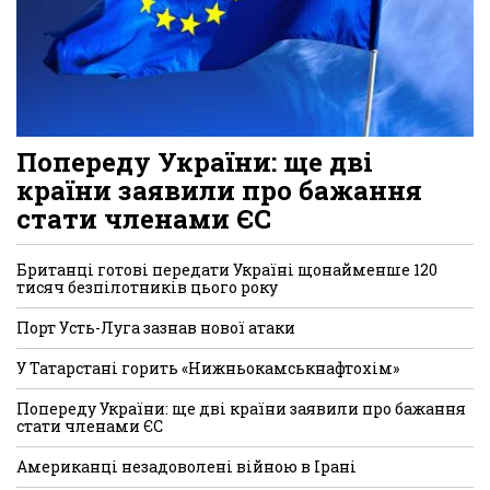
Попереду України: ще дві
країни заявили про бажання
стати членами ЄС
Британці готові передати Україні щонайменше 120
тисяч безпілотників цього року
Порт Усть-Луга зазнав нової атаки
У Татарстані горить «Нижньокамськнафтохім»
Попереду України: ще дві країни заявили про бажання
стати членами ЄС
Американці незадоволені війною в Ірані