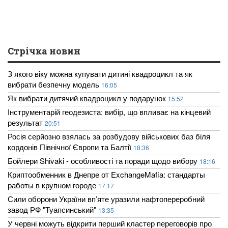
Стрічка новин
З якого віку можна купувати дитині квадроцикл та як
вибрати безпечну модель
16:05
Як вибрати дитячий квадроцикл у подарунок
15:52
Інструментарій геодезиста: вибір, що впливає на кінцевий
результат
20:51
Росія серйозно взялась за розбудову військових баз біля
кордонів Північної Європи та Балтії
18:36
Бойлери Shivaki - особливості та поради щодо вибору
18:16
Криптообменник в Днепре от ExchangeMafia: стандарты
работы в крупном городе
17:17
Сили оборони України вп’яте уразили нафтопереробний
завод РФ "Туапсинський"
13:35
У червні можуть відкрити перший кластер переговорів про