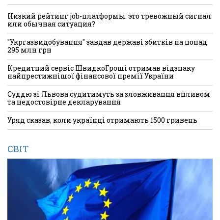
Низкий рейтинг job-платформы: это тревожный сигнал
или обычная ситуация?
"Укргазвидобування" завдав державі збитків на понад
295 млн грн
Кредитний сервіс ШвидкоГроші отримав відзнаку
найпрестижнішої фінансової премії України
Суддю зі Львова судитимуть за зловживання впливом
та недостовірне декларування
Уряд сказав, коли українці отримають 1500 гривень
СВІТ