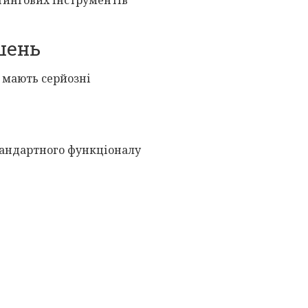
шень
 мають серйозні
стандартного функціоналу