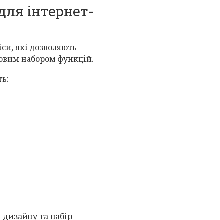
для інтернет-
іси, які дозволяють
овим набором функцій.
ь:
 дизайну та набір