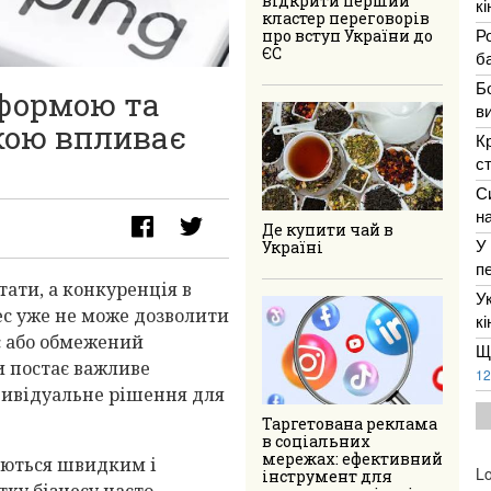
відкрити перший
к
кластер переговорів
Р
про вступ України до
ЄС
ба
Б
тформою та
в
кою впливає
К
с
С
н
Де купити чай в
У
Україні
п
ати, а конкуренція в
У
ес уже не може дозволити
к
с або обмежений
Щ
и постає важливе
12
дивідуальне рішення для
Таргетована реклама
в соціальних
мережах: ефективний
аються швидким і
Lo
інструмент для
тку бізнесу часто