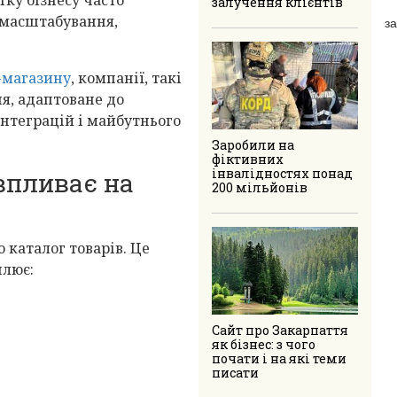
залучення клієнтів
 масштабування,
за
-магазину
, компанії, такі
я, адаптоване до
інтеграцій і майбутнього
Заробили на
фіктивних
інвалідностях понад
впливає на
200 мільйонів
 каталог товарів. Це
плює:
Сайт про Закарпаття
як бізнес: з чого
почати і на які теми
писати