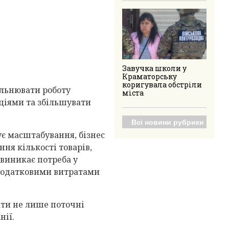
Завучка школи у
Краматорську
коригувала обстріли
льнювати роботу
міста
аціями та збільшувати
Всі новини рубрики
є масштабування, бізнес
ня кількості товарів,
 виникає потреба у
 додатковими витратами
ити не лише поточні
нії.