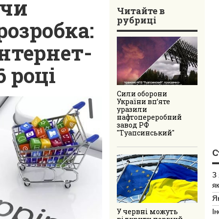
 чи
Читайте в
рубриці
розробка:
інтернет-
 році
Сили оборони
України вп’яте
уразили
нафтопереробний
завод РФ
"Туапсинський"
С
З
я
Я
І
У червні можуть