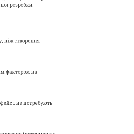
ної розробки.
, ніж створення
им фактором на
фейс і не потребують
тингових інструментів