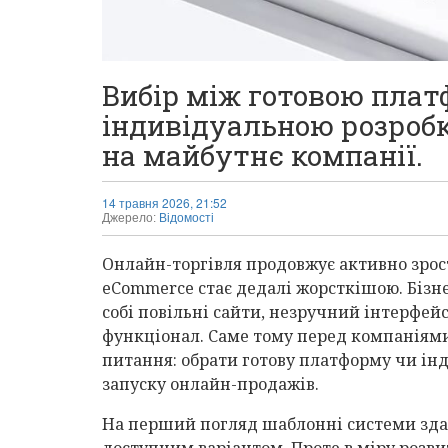
Вибір між готовою пла
індивідуальною розроб
на майбутнє компанії.
14 травня 2026, 21:52
Джерело:
Відомості
Онлайн-торгівля продовжує активно зрост
eCommerce стає дедалі жорсткішою. Бізн
собі повільні сайти, незручний інтерфей
функціонал. Саме тому перед компаніям
питання: обрати готову платформу чи ін
запуску онлайн-продажів.
На перший погляд шаблонні системи зд
доступним варіантом. Проте в міру розви