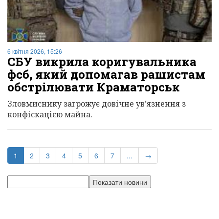
6 квітня 2026, 15:26
СБУ викрила коригувальника
фсб, який допомагав рашистам
обстрілювати Краматорськ
Зловмиснику загрожує довічне ув’язнення з
конфіскацією майна.
(current)
1
2
3
4
5
6
7
...
→