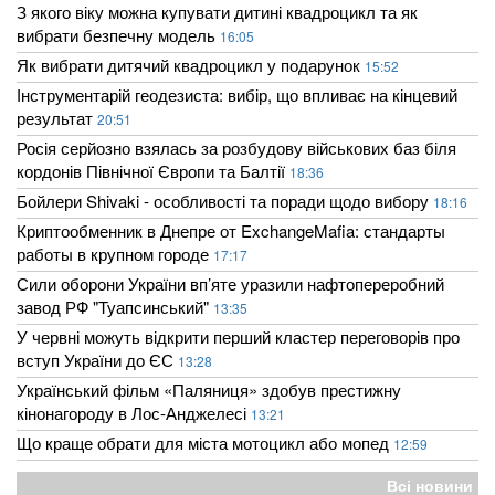
З якого віку можна купувати дитині квадроцикл та як
вибрати безпечну модель
16:05
Як вибрати дитячий квадроцикл у подарунок
15:52
Інструментарій геодезиста: вибір, що впливає на кінцевий
результат
20:51
Росія серйозно взялась за розбудову військових баз біля
кордонів Північної Європи та Балтії
18:36
Бойлери Shivaki - особливості та поради щодо вибору
18:16
Криптообменник в Днепре от ExchangeMafia: стандарты
работы в крупном городе
17:17
Сили оборони України вп’яте уразили нафтопереробний
завод РФ "Туапсинський"
13:35
У червні можуть відкрити перший кластер переговорів про
вступ України до ЄС
13:28
Український фільм «Паляниця» здобув престижну
кінонагороду в Лос-Анджелесі
13:21
Що краще обрати для міста мотоцикл або мопед
12:59
Всі новини