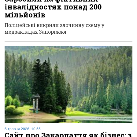
інвалідностях понад 200
мільйонів
Поліцейські викрили злочинну схему у
медзакладах Запоріжжя.
6 травня 2026, 10:55
Сайт про Закарпаття як бізнес: з