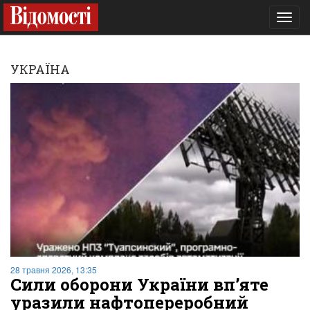
Toggl
navig
УКРАЇНА
28 травня 2026, 13:35
Сили оборони України вп’яте
уразили нафтопереробний