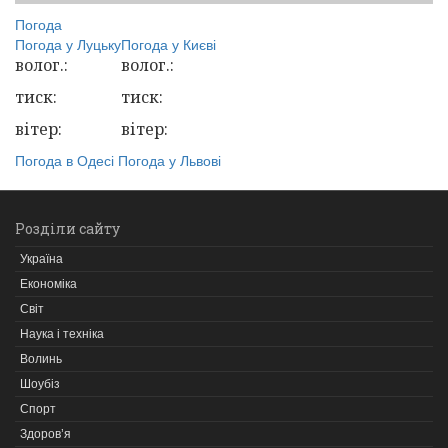
Погода
Погода у
Луцьку
Погода у
Києві
волог.:
волог.:
тиск:
тиск:
вітер:
вітер:
Погода в Одесі
Погода у Львові
Розділи сайту
Україна
Економіка
Світ
Наука і техніка
Волинь
Шоубіз
Спорт
Здоров’я