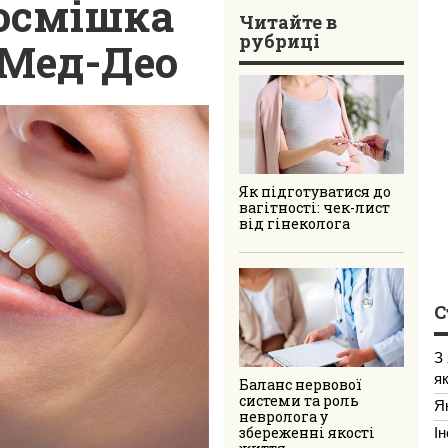
посмішка
Читайте в
рубриці
 Мед-Део
Як підготуватися до
вагітності: чек-лист
від гінеколога
С
З
я
Баланс нервової
системи та роль
Я
невролога у
І
збереженні якості