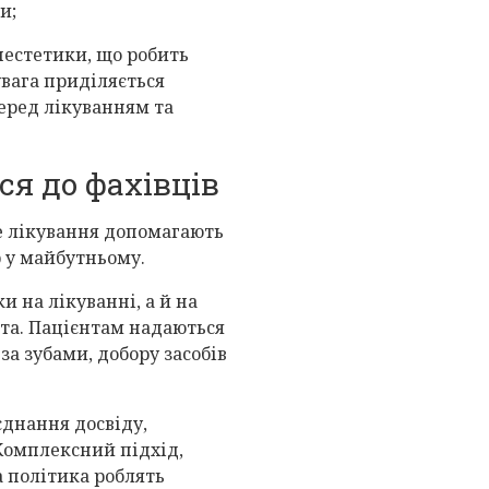
и;
нестетики, що робить
вага приділяється
перед лікуванням та
ся до фахівців
не лікування допомагають
 у майбутньому.
 на лікуванні, а й на
та. Пацієнтам надаються
а зубами, добору засобів
єднання досвіду,
 Комплексний підхід,
а політика роблять