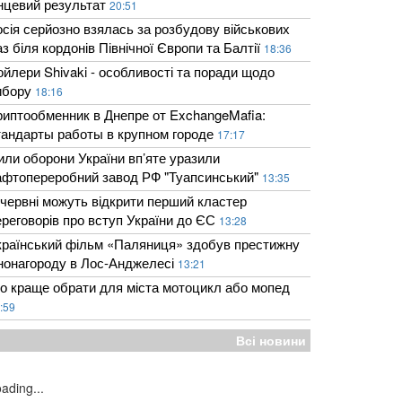
інцевий результат
20:51
осія серйозно взялась за розбудову військових
з біля кордонів Північної Європи та Балтії
18:36
ойлери Shivaki - особливості та поради щодо
ибору
18:16
риптообменник в Днепре от ExchangeMafia:
тандарты работы в крупном городе
17:17
или оборони України вп’яте уразили
афтопереробний завод РФ "Туапсинський"
13:35
 червні можуть відкрити перший кластер
ереговорів про вступ України до ЄС
13:28
країнський фільм «Паляниця» здобув престижну
інонагороду в Лос-Анджелесі
13:21
о краще обрати для міста мотоцикл або мопед
:59
Всі новини
ading...