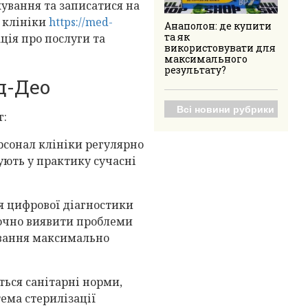
ування та записатися на
 клініки
https://med-
Анаполон: де купити
та як
ція про послуги та
використовувати для
максимального
результату?
д-Део
Всі новини рубрики
г:
рсонал клініки регулярно
ють у практику сучасні
я цифрової діагностики
точно виявити проблеми
ування максимально
ться санітарні норми,
ема стерилізації