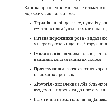
Клініка пропонує комплексне стоматолог
дорослих, так і для дітей:
Терапія
- періодонтиту, пульпіту, ка
сучасних пломбувальних матеріалів
Гігієна порожнини рота
- видаленн
ультразвукове чищення, фторування 
Імплантація
- відновлення втрачен
надійних імплантаційних систем;
Протезування
- виготовлення короно
незнімних протезів;
Хірургія
- видалення зубів будь-яко
вуздечки, підготовка до протезуванн
Естетична стоматологія
-відбілюва