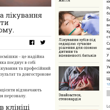
життя
к
Р
ба
а лікування
Б
ути
в
ому.
К
с
Лікування зубів під
С
седацією: сучасне
рішення для спокою
н
дитини та
У
впевненості батьків
осмішки – це надійна
п
яка поєднує в собі
У
лікування та професійний
к
езультат та довгострокове
Щ
12
ацієнти відзначають
Знайомтеся,
я персоналу.
стенокардія
в клініці
Lo