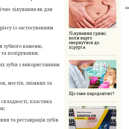
за
ічне лікування як для
рієсу із застосуванням
Лікування грижі:
;
коли варто
звернутися до
я зубного каменю,
хірурга
та полірування;
их зубів з використанням
к, мостів, знімних та
Що таке пародонтит?
ї складності, пластика
я;
ння та реставрація зубів.