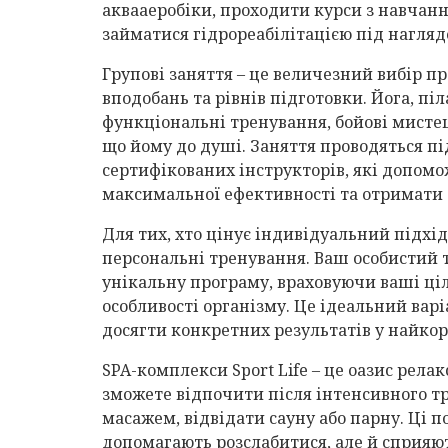
аквааеробіки, проходити курси з навчанн
займатися гідрореабілітацією під нагляд
Групові заняття – це величезний вибір п
вподобань та рівнів підготовки. Йога, пі
функціональні тренування, бойові мистец
що йому до душі. Заняття проводяться п
сертифікованих інструкторів, які допомо
максимальної ефективності та отримати 
Для тих, хто цінує індивідуальний підхі
персональні тренування. Ваш особистий 
унікальну програму, враховуючи ваші ціл
особливості організму. Це ідеальний варі
досягти конкретних результатів у найко
SPA-комплекси Sport Life – це оазис релак
зможете відпочити після інтенсивного т
масажем, відвідати сауну або парну. Ці 
допомагають розслабитися, але й сприя