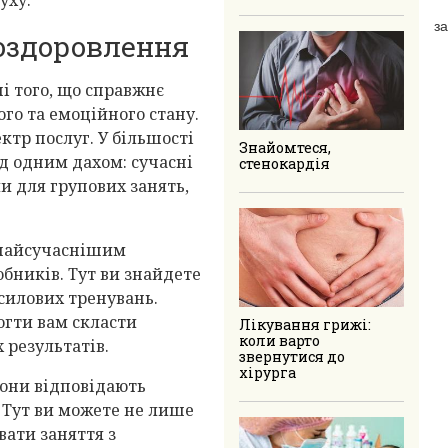
за
 оздоровлення
ні того, що справжнє
ого та емоційного стану.
тр послуг. У більшості
Знайомтеся,
ід одним дахом: сучасні
стенокардія
и для групових занять,
 найсучаснішим
бників. Тут ви знайдете
 силових тренувань.
огти вам скласти
Лікування грижі:
коли варто
 результатів.
звернутися до
хірурга
Вони відповідають
 Тут ви можете не лише
вати заняття з