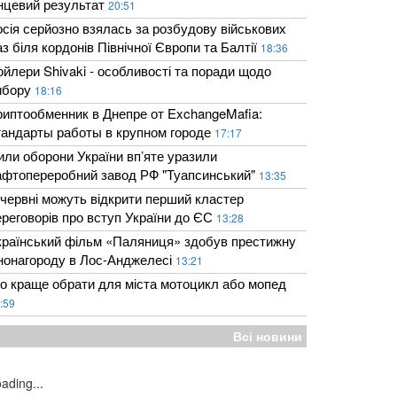
інцевий результат
20:51
осія серйозно взялась за розбудову військових
з біля кордонів Північної Європи та Балтії
18:36
ойлери Shivaki - особливості та поради щодо
ибору
18:16
риптообменник в Днепре от ExchangeMafia:
тандарты работы в крупном городе
17:17
или оборони України вп’яте уразили
афтопереробний завод РФ "Туапсинський"
13:35
 червні можуть відкрити перший кластер
ереговорів про вступ України до ЄС
13:28
країнський фільм «Паляниця» здобув престижну
інонагороду в Лос-Анджелесі
13:21
о краще обрати для міста мотоцикл або мопед
:59
Всі новини
ading...