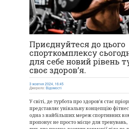
Приєднуйтеся до цього
спорткомплексу сьогодн
для себе новий рівень т
своє здоров’я.
3 жовтня 2024, 16:45
Джерело:
Відомості
У світі, де турбота про здоров'я стає пріор
представляє унікальну концепцію фітнес
одна з найбільших мереж спортивних комп
пропонує не просто місце для тренувань,
тих, хто прагне досягти гармонії тіла та 