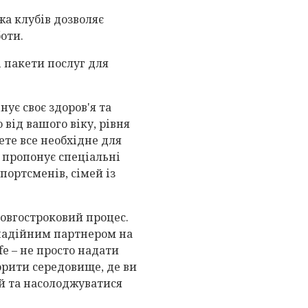
а клубів дозволяє
оти.
і пакети послуг для
нує своє здоров'я та
від вашого віку, рівня
ете все необхідне для
 пропонує спеціальні
портсменів, сімей із
довгостроковий процес.
 надійним партнером на
fe – не просто надати
орити середовище, де ви
ей та насолоджуватися