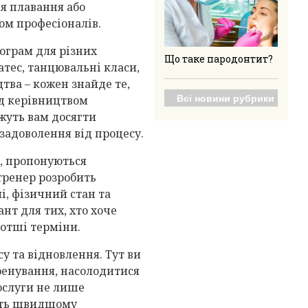
я плавання або
ом професіоналів.
рограм для різних
Що таке пародонтит?
латес, танцювальні класи,
тва – кожен знайде те,
Всі новини рубрики
ід керівництвом
жуть вам досягти
задоволення від процесу.
д, пропонуються
тренер розробить
і, фізичний стан та
ант для тих, хто хоче
ротші терміни.
су та відновлення. Тут ви
ренування, насолодитися
послуги не лише
ють швидшому