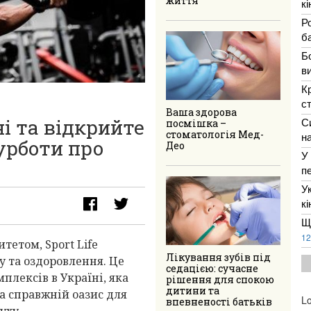
життя
к
Р
ба
Б
в
К
с
Ваша здорова
і та відкрийте
С
посмішка –
стоматологія Мед-
н
урботи про
Део
У
п
У
к
Щ
12
итетом, Sport Life
Лікування зубів під
у та оздоровлення. Це
седацією: сучасне
лексів в Україні, яка
рішення для спокою
дитини та
 а справжній оазис для
Lo
впевненості батьків
духу.