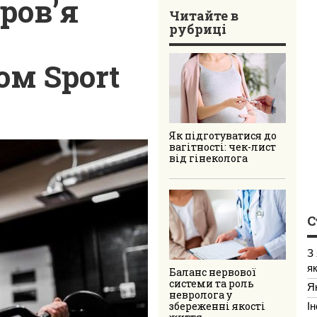
ров’я
Читайте в
рубриці
м Sport
Як підготуватися до
вагітності: чек-лист
від гінеколога
С
З
я
Баланс нервової
системи та роль
Я
невролога у
І
збереженні якості