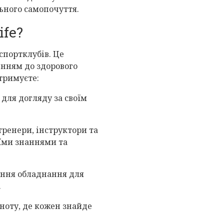
ьного самопочуття.
ife?
 спортклубів. Це
енням до здорового
отримуєте:
 для догляду за своїм
тренери, інструктори та
оїми знаннями та
ення обладнання для
.
ноту, де кожен знайде