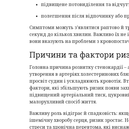
підвищене потовиділення та відчутт
полегшення після відпочинку або п
Симптоми можуть з’являтися раптово й т
секунд до кількох хвилин. Важливо їх не 
вони вказують на проблеми з кровопоста
Причини та фактори ри
Головна причина розвитку стенокардії – 
утворення в артеріях холестеринових бл
просвіт судин і ускладнюють кровотік. Вт
фактори, які збільшують ризик появи зах
підвищений артеріальний тиск, цукровий
малорухливий спосіб життя.
Важливу роль відіграє й спадковість: якщ
ішемічну хворобу серця, ризик зростає.
стреси та хронічна перевтома, які висна