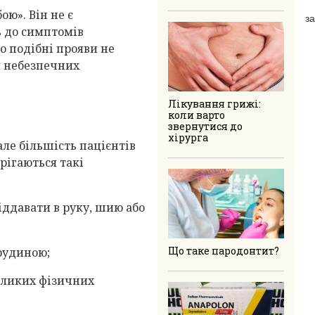
ою». Він не є
за
ь до симптомів
о подібні прояви не
и небезпечних
Лікування грижі:
коли варто
звернутися до
хірурга
але більшість пацієнтів
рігаються такі
віддавати в руку, шию або
Що таке пародонтит?
грудиною;
еликих фізичних