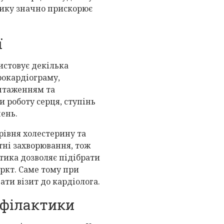
зику значно прискорює
ї
истовує декілька
рокардіограму,
антаженням та
 роботу серця, ступінь
ень.
рівня холестерину та
тні захворювання, тож
тика дозволяє підібрати
ркт. Саме тому при
ати візит до кардіолога.
офілактики