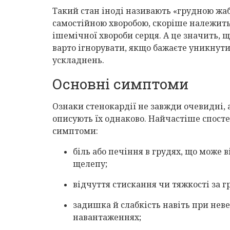
Такий стан іноді називають «грудною жаб
самостійною хворобою, скоріше належит
ішемічної хвороби серця. А це значить, щ
варто ігнорувати, якщо бажаєте уникнут
ускладнень.
Основні симптоми
Ознаки стенокардії не завжди очевидні, 
описують їх однаково. Найчастіше спосте
симптоми:
біль або печіння в грудях, що може 
щелепу;
відчуття стискання чи тяжкості за 
задишка й слабкість навіть при нев
навантаженнях;