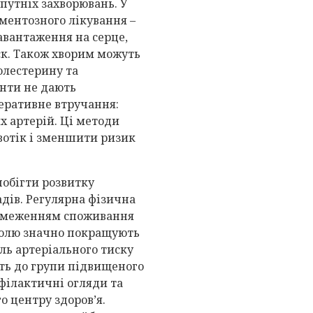
упутніх захворювань. У
ментозного лікування –
авантаження на серце,
к. Також хворим можуть
олестерину та
нти не дають
перативне втручання:
 артерій. Ці методи
отік і зменшити ризик
побігти розвитку
адів. Регулярна фізична
 обмеженням споживання
коголю значно покращують
ль артеріального тиску
ать до групи підвищеного
філактичні огляди та
о центру здоров’я.