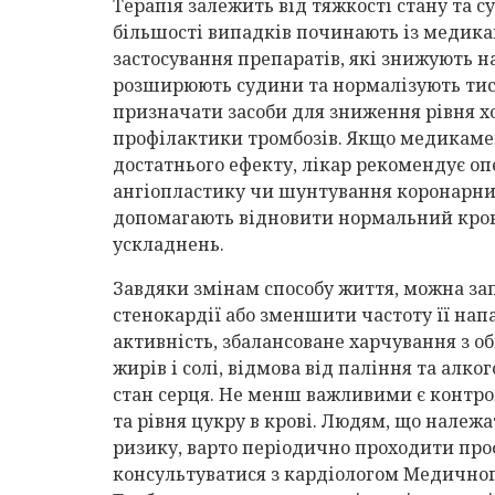
Терапія залежить від тяжкості стану та с
більшості випадків починають із медика
застосування препаратів, які знижують н
розширюють судини та нормалізують тис
призначати засоби для зниження рівня х
профілактики тромбозів. Якщо медикаме
достатнього ефекту, лікар рекомендує о
ангіопластику чи шунтування коронарних
допомагають відновити нормальний кров
ускладнень.
Завдяки змінам способу життя, можна за
стенокардії або зменшити частоту її нап
активність, збалансоване харчування з
жирів і солі, відмова від паління та ал
стан серця. Не менш важливими є контро
та рівня цукру в крові. Людям, що належ
ризику, варто періодично проходити про
консультуватися з кардіологом Медичног