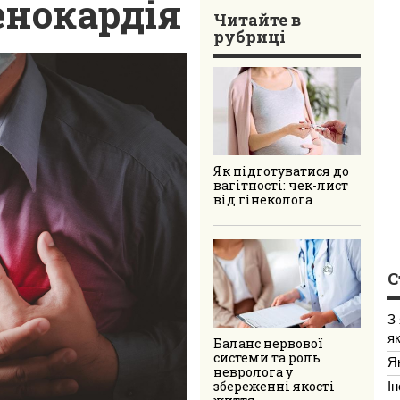
енокардія
Читайте в
рубриці
Як підготуватися до
вагітності: чек-лист
від гінеколога
С
З
я
Баланс нервової
системи та роль
Я
невролога у
І
збереженні якості