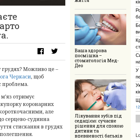
життя
к
Р
аєте
ба
арто
Б
в
а.
К
с
Ваша здорова
С
посмішка –
стоматологія Мед-
н
Део
 грудях? Можливо це –
У
лога Черкаси
, щоб
п
є проблема.
У
к
 м’яз отримує
Щ
акупорку коронарних
12
 короткочасними, але
Лікування зубів під
що серцево-судинна
седацією: сучасне
рішення для спокою
уття стискання в грудях
дитини та
 полегшення.
Lo
впевненості батьків