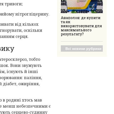
я тривоги;
рийому нітрогліцерину.
Анаполон: де купити
та як
ривати від кількох
використовувати для
ігнорувати, оскільки
максимального
результату?
чанням серця.
зику
Всі новини рубрики
атеросклероз, тобто
яшок. Вони звужують
ім, існують й інші
ворювання: паління,
 діабет, ожиріння,
о в родині хтось мав
 Не менш небезпечними є
жують серцево-судинну