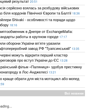
інцевий результат
20:51
осія серйозно взялась за розбудову військових
з біля кордонів Північної Європи та Балтії
18:36
ойлери Shivaki - особливості та поради щодо
ибору
18:16
риптообменник в Днепре от ExchangeMafia:
тандарты работы в крупном городе
17:17
или оборони України вп’яте уразили
афтопереробний завод РФ "Туапсинський"
13:35
 червні можуть відкрити перший кластер
ереговорів про вступ України до ЄС
13:28
країнський фільм «Паляниця» здобув престижну
інонагороду в Лос-Анджелесі
13:21
о краще обрати для міста мотоцикл або мопед
:59
Всі новини
ading...