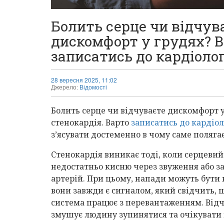
Болить серце чи відчув
дискомфорт у грудях? В
записатись до кардіолог
28 вересня 2025, 11:02
Джерело:
Відомості
Болить серце чи відчуваєте дискомфорт у
стенокардія. Варто
записатись до кардіо
з’ясувати достеменно в чому саме поляга
Стенокардія виникає тоді, коли серцевий
недостатньо кисню через звуження або з
артерій. При цьому, напади можуть бути
вони завжди є сигналом, який свідчить, 
система працює з перевантаженням. Відч
змушує людину зупинятися та очікувати