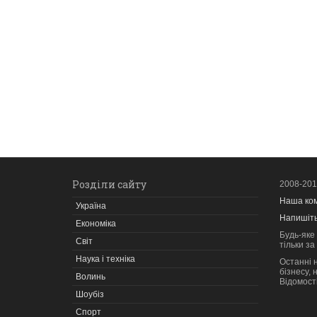
Розділи сайту
2008-2017
Наша ком
Україна
Напишіть
Економіка
Будь-яке
Світ
тільки з
Наука і техніка
Останні н
бізнесу,
Волинь
Відомості
Шоубіз
Спорт