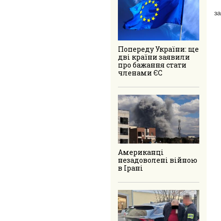
за
Попереду України: ще
дві країни заявили
про бажання стати
членами ЄС
Американці
незадоволені війною
в Ірані