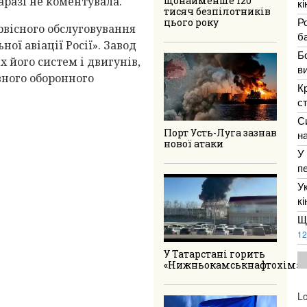
аразі не коментувала.
щонайменше 120
к
тисяч безпілотників
Р
цього року
ервісного обслуговування
ба
ної авіації Росії». Завод
Б
х його систем і двигунів,
в
вного оборонного
К
с
С
Порт Усть-Луга зазнав
н
нової атаки
У
п
У
к
Щ
12
У Татарстані горить
«Нижньокамськнафтохім»
Lo