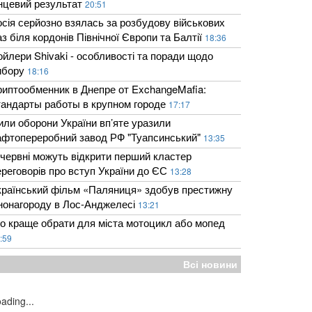
інцевий результат
20:51
осія серйозно взялась за розбудову військових
з біля кордонів Північної Європи та Балтії
18:36
ойлери Shivaki - особливості та поради щодо
ибору
18:16
риптообменник в Днепре от ExchangeMafia:
тандарты работы в крупном городе
17:17
или оборони України вп’яте уразили
афтопереробний завод РФ "Туапсинський"
13:35
 червні можуть відкрити перший кластер
ереговорів про вступ України до ЄС
13:28
країнський фільм «Паляниця» здобув престижну
інонагороду в Лос-Анджелесі
13:21
о краще обрати для міста мотоцикл або мопед
:59
Всі новини
ading...