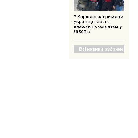
У Варшаві затримали
українця, якого
вважають «злодієм у
законі»
Всі новини рубрики