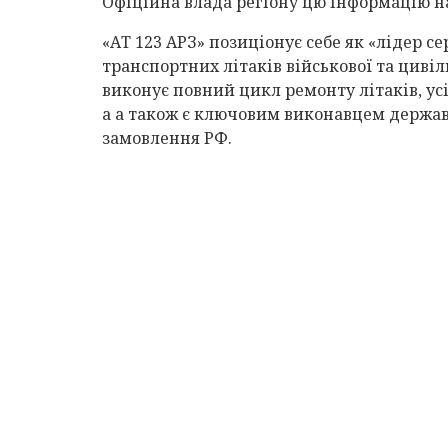
Офіційна влада регіону цю інформацію н
«АТ 123 АРЗ» позиціонує себе як «лідер с
транспортних літаків військової та цивіль
виконує повний цикл ремонту літаків, усі
а а також є ключовим виконавцем держа
замовлення РФ.