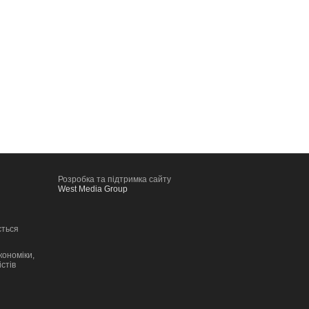
Розробка та підтримка сайту
West Media Group
ється
кономіки,
стів