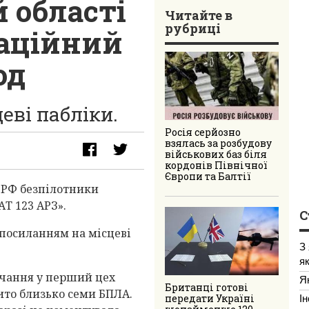
 області
Читайте в
рубриці
іаційний
од
еві пабліки.
Росія серйозно
взялась за розбудову
військових баз біля
кордонів Північної
Європи та Балтії
і РФ безпілотники
Т 123 АРЗ».
С
 посиланням на місцеві
З
я
учання у перший цех
Я
Британці готові
ито близько семи БПЛА.
І
передати Україні