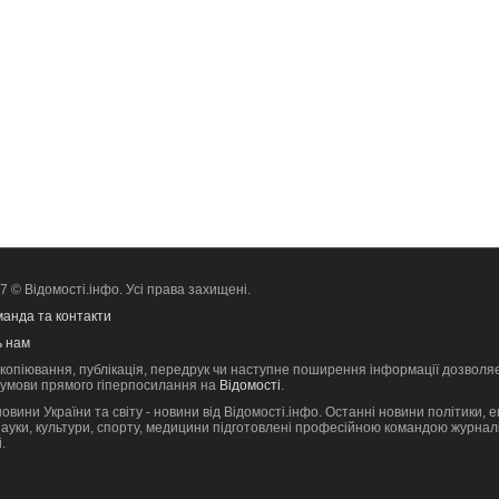
 © Відомості.інфо. Усі права захищені.
анда та контакти
 нам
 копiювання, публiкацiя, передрук чи наступне поширення iнформацiї дозволя
а умови прямого гіперпосилання на
Відомості
.
овини України та світу - новини від Відомості.інфо. Останні новини політики, е
 науки, культури, спорту, медицини підготовлені професійною командою журналі
.