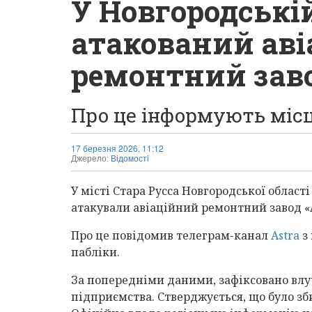
У Новгородській
атакований ав
ремонтний зав
Про це інформують місц
17 березня 2026, 11:12
Джерело:
Відомості
У місті Стара Русса Новгородської област
атакували авіаційний ремонтний завод «А
Про це повідомив телеграм-канал
Astra
з
пабліки.
За попередніми даними, зафіксовано вл
підприємства. Стверджується, що було зб