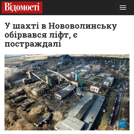
Toggl
navig
У шахті в Нововолинську
обірвався ліфт, є
постраждалі