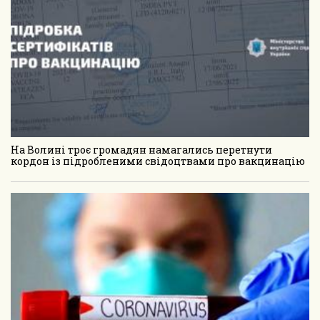
На Волині троє громадян намагались перетнути
кордон із підробленими свідоцтвами про вакцинацію