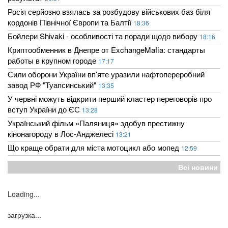
Росія серйозно взялась за розбудову військових баз біля
кордонів Північної Європи та Балтії
18:36
Бойлери Shivaki - особливості та поради щодо вибору
18:16
Криптообменник в Днепре от ExchangeMafia: стандарты
работы в крупном городе
17:17
Сили оборони України вп’яте уразили нафтопереробний
завод РФ "Туапсинський"
13:35
У червні можуть відкрити перший кластер переговорів про
вступ України до ЄС
13:28
Український фільм «Паляниця» здобув престижну
кінонагороду в Лос-Анджелесі
13:21
Що краще обрати для міста мотоцикл або мопед
12:59
Всі новини
Loading...
загрузка...