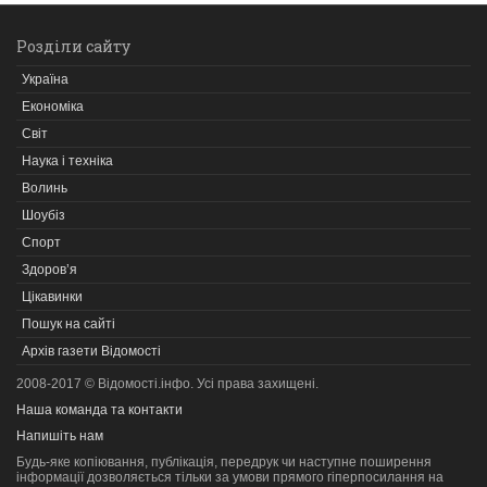
Розділи сайту
Україна
Економіка
Світ
Наука і техніка
Волинь
Шоубіз
Спорт
Здоров’я
Цікавинки
Пошук на сайті
Архів газети Відомості
2008-2017 © Відомості.інфо. Усі права захищені.
Наша команда та контакти
Напишіть нам
Будь-яке копiювання, публiкацiя, передрук чи наступне поширення
iнформацiї дозволяється тільки за умови прямого гіперпосилання на