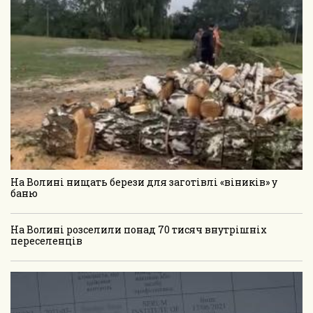
На Волині нищать берези для заготівлі «віників» у
баню
На Волині розселили понад 70 тисяч внутрішніх
переселенців