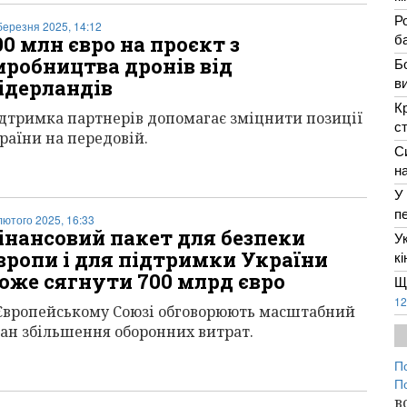
Р
березня 2025, 14:12
ба
00 млн євро на проєкт з
иробництва дронів від
Б
в
ідерландів
К
дтримка партнерів допомагає зміцнити позиції
с
раїни на передовій.
С
н
У
п
лютого 2025, 16:33
інансовий пакет для безпеки
У
вропи і для підтримки України
к
оже сягнути 700 млрд євро
Щ
12
Європейському Союзі обговорюють масштабний
ан збільшення оборонних витрат.
П
П
в