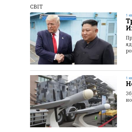
СВІТ
1 к
Т
И
Пр
яд
ро
1 к
Н
Зб
но