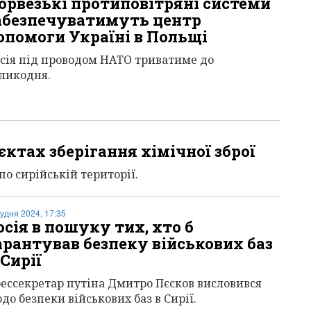
орвезькі протиповітряні системи
абезпечуватимуть центр
опомоги Україні в Польщі
сія під проводом НАТО триватиме до
ликодня.
’єктах зберігання хімічної зброї
по сирійській території.
рудня 2024, 17:35
осія в пошуку тих, хто б
арантував безпеку військових баз
 Сирії
ессекретар путіна Дмитро Пєсков висловився
до безпеки військових баз в Сирії.