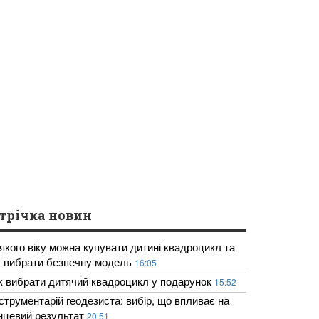
трічка новин
 якого віку можна купувати дитині квадроцикл та
к вибрати безпечну модель
16:05
к вибрати дитячий квадроцикл у подарунок
15:52
нструментарій геодезиста: вибір, що впливає на
інцевий результат
20:51