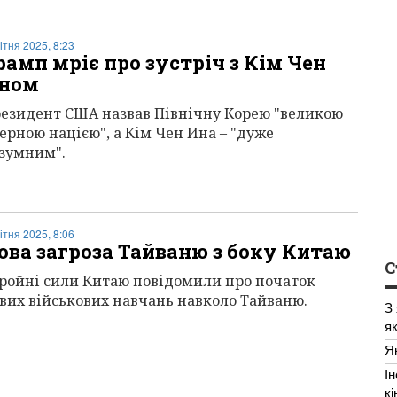
вітня 2025, 8:23
рамп мріє про зустріч з Кім Чен
ном
езидент США назвав Північну Корею "великою
ерною нацією", а Кім Чен Ина – "дуже
зумним".
вітня 2025, 8:06
ова загроза Тайваню з боку Китаю
С
ройні сили Китаю повідомили про початок
вих військових навчань навколо Тайваню.
З
я
Я
І
к