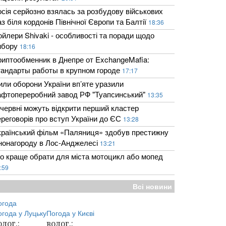
осія серйозно взялась за розбудову військових
з біля кордонів Північної Європи та Балтії
18:36
ойлери Shivaki - особливості та поради щодо
ибору
18:16
риптообменник в Днепре от ExchangeMafia:
тандарты работы в крупном городе
17:17
или оборони України вп’яте уразили
афтопереробний завод РФ "Туапсинський"
13:35
 червні можуть відкрити перший кластер
ереговорів про вступ України до ЄС
13:28
країнський фільм «Паляниця» здобув престижну
інонагороду в Лос-Анджелесі
13:21
о краще обрати для міста мотоцикл або мопед
:59
Всі новини
огода
огода у
Луцьку
Погода у
Києві
олог.:
волог.: