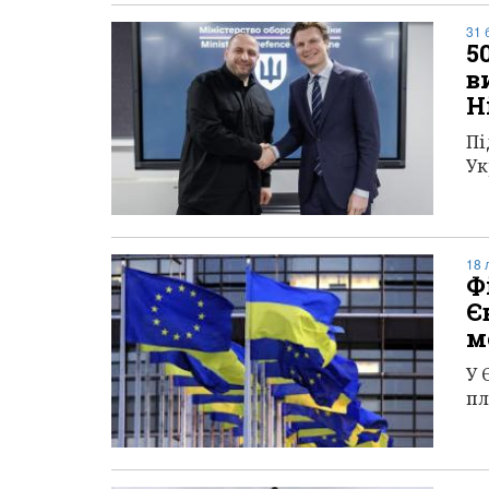
31 
5
в
Н
Пі
Ук
18 
Ф
Є
м
У 
пл