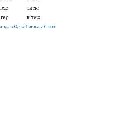
иск:
тиск:
ітер:
вітер:
огода в Одесі
Погода у Львові