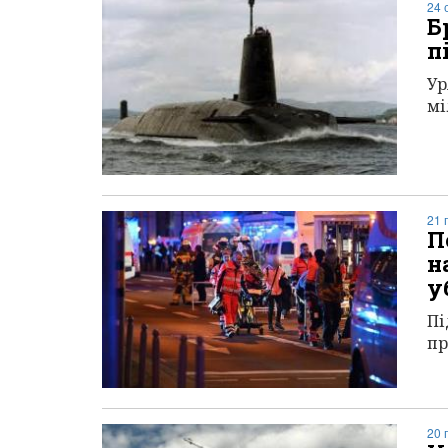
24 
Б
п
Ур
мі
21 
П
н
у
Пі
пр
20 