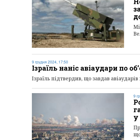
Н
з
д
Мі
Ве
9 грудня 2024, 17:50
Ізраїль наніс авіаудари по об
Ізраїль підтвердив, що завдав авіаударів 
9 г
Р
г
у
Пр
що