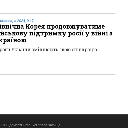
листопада 2024, 9:17
івнічна Корея продовжуватиме
ійськову підтримку росії у війні з
країною
роги України зміцнюють свою співпрацю.
 © Відомості.інфо. Усі права захищені.