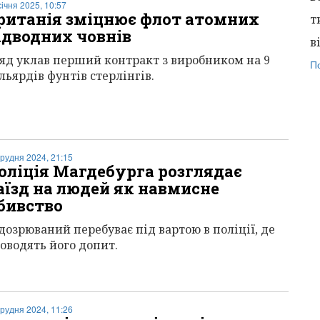
січня 2025, 10:57
ританія зміцнює флот атомних
т
ідводних човнів
в
яд уклав перший контракт з виробником на 9
П
льярдів фунтів стерлінгів.
грудня 2024, 21:15
оліція Магдебурга розглядає
аїзд на людей як навмисне
бивство
дозрюваний перебуває під вартою в поліції, де
оводять його допит.
грудня 2024, 11:26