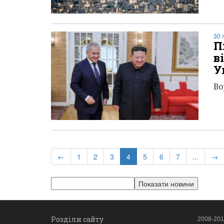
30 
П
в
У
Во
(current)
←
1
2
3
4
5
6
7
...
→
Розділи сайту
2008-2017