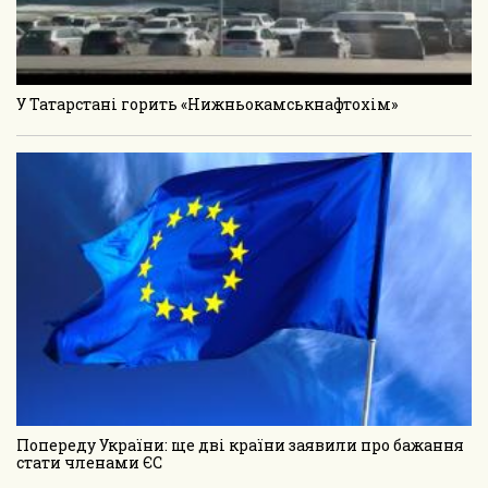
У Татарстані горить «Нижньокамськнафтохім»
Попереду України: ще дві країни заявили про бажання
стати членами ЄС