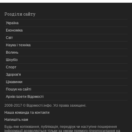
Розділи сайту
Україна
Економіка
Світ
Наука і техніка
Волинь
Шоубіз
Спорт
Здоров’я
Цікавинки
Пошук на сайті
Архів газети Відомості
2008-2017 © Відомості.інфо. Усі права захищені.
Наша команда та контакти
Напишіть нам
Будь-яке копiювання, публiкацiя, передрук чи наступне поширення
iнформацiї дозволяється тільки за умови прямого гіперпосилання на