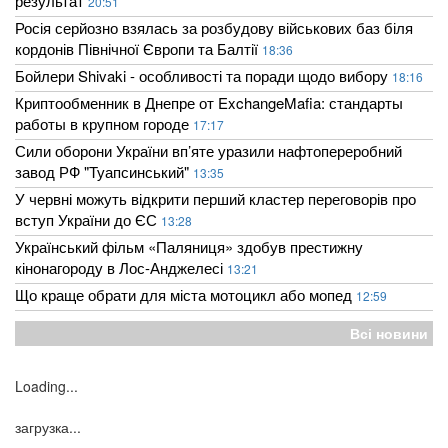
результат
20:51
Росія серйозно взялась за розбудову військових баз біля
кордонів Північної Європи та Балтії
18:36
Бойлери Shivaki - особливості та поради щодо вибору
18:16
Криптообменник в Днепре от ExchangeMafia: стандарты
работы в крупном городе
17:17
Сили оборони України вп’яте уразили нафтопереробний
завод РФ "Туапсинський"
13:35
У червні можуть відкрити перший кластер переговорів про
вступ України до ЄС
13:28
Український фільм «Паляниця» здобув престижну
кінонагороду в Лос-Анджелесі
13:21
Що краще обрати для міста мотоцикл або мопед
12:59
Всі новини
Loading...
загрузка...