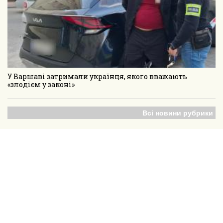
У Варшаві затримали українця, якого вважають
«злодієм у законі»
Всі новини рубрики