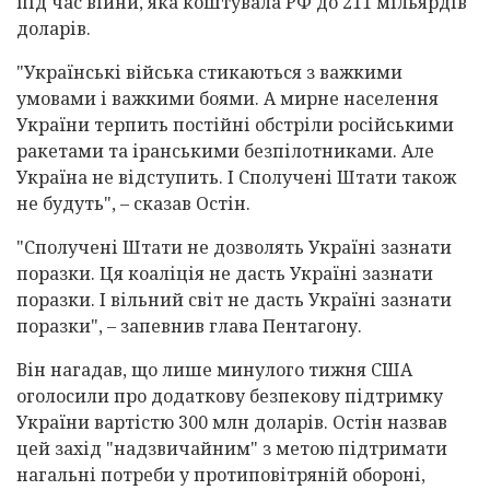
під час війни, яка коштувала РФ до 211 мільярдів
доларів.
"Українські війська стикаються з важкими
умовами і важкими боями. А мирне населення
України терпить постійні обстріли російськими
ракетами та іранськими безпілотниками. Але
Україна не відступить. І Сполучені Штати також
не будуть", – сказав Остін.
"Сполучені Штати не дозволять Україні зазнати
поразки. Ця коаліція не дасть Україні зазнати
поразки. І вільний світ не дасть Україні зазнати
поразки", – запевнив глава Пентагону.
Він нагадав, що лише минулого тижня США
оголосили про додаткову безпекову підтримку
України вартістю 300 млн доларів. Остін назвав
цей захід "надзвичайним" з метою підтримати
нагальні потреби у протиповітряній обороні,