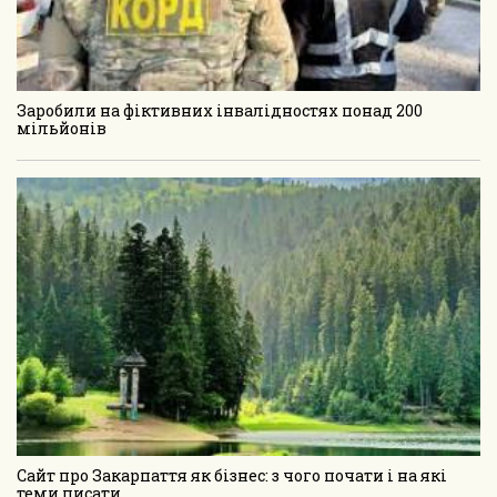
Заробили на фіктивних інвалідностях понад 200
мільйонів
Сайт про Закарпаття як бізнес: з чого почати і на які
теми писати