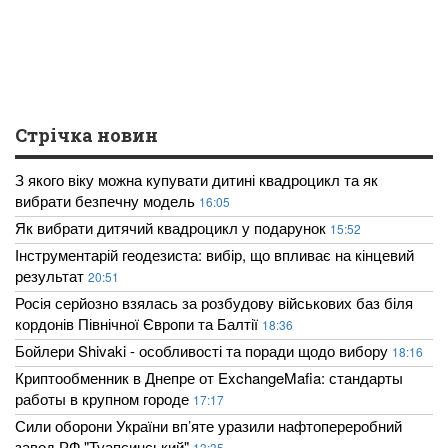
Стрічка новин
З якого віку можна купувати дитині квадроцикл та як
вибрати безпечну модель
16:05
Як вибрати дитячий квадроцикл у подарунок
15:52
Інструментарій геодезиста: вибір, що впливає на кінцевий
результат
20:51
Росія серйозно взялась за розбудову військових баз біля
кордонів Північної Європи та Балтії
18:36
Бойлери Shivaki - особливості та поради щодо вибору
18:16
Криптообменник в Днепре от ExchangeMafia: стандарты
работы в крупном городе
17:17
Сили оборони України вп’яте уразили нафтопереробний
завод РФ "Туапсинський"
13:35