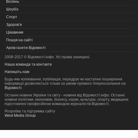
Волинь
Шоубіз
Спорт
Здоров’я
Цікавинки
Пошук на сайті
Архів газети Відомості
2008-2017 © Відомості.інфо. Усі права захищені.
Наша команда та контакти
Напишіть нам
Будь-яке копiювання, публiкацiя, передрук чи наступне поширення
iнформацiї дозволяється тільки за умови прямого гіперпосилання на
Відомості
.
Останні новини України та світу - новини від Відомості.інфо. Останні
новини політики, економіки, бізнесу, науки, культури, спорту, медицини
підготовлені професійною командою журналістів Відомості.
Розробка та підтримка сайту
West Media Group