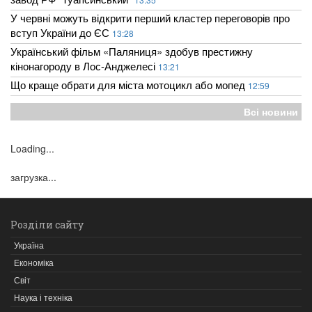
У червні можуть відкрити перший кластер переговорів про
вступ України до ЄС
13:28
Український фільм «Паляниця» здобув престижну
кінонагороду в Лос-Анджелесі
13:21
Що краще обрати для міста мотоцикл або мопед
12:59
Всі новини
Loading...
загрузка...
Розділи сайту
Україна
Економіка
Світ
Наука і техніка