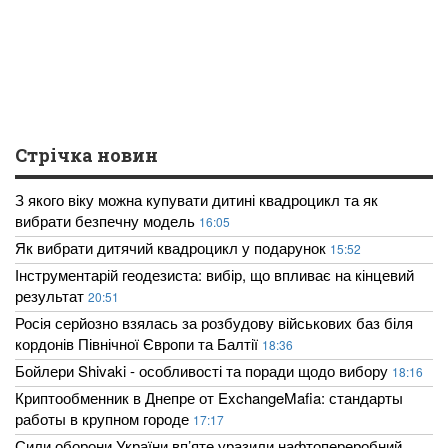
Стрічка новин
З якого віку можна купувати дитині квадроцикл та як
вибрати безпечну модель
16:05
Як вибрати дитячий квадроцикл у подарунок
15:52
Інструментарій геодезиста: вибір, що впливає на кінцевий
результат
20:51
Росія серйозно взялась за розбудову військових баз біля
кордонів Північної Європи та Балтії
18:36
Бойлери Shivaki - особливості та поради щодо вибору
18:16
Криптообменник в Днепре от ExchangeMafia: стандарты
работы в крупном городе
17:17
Сили оборони України вп’яте уразили нафтопереробний