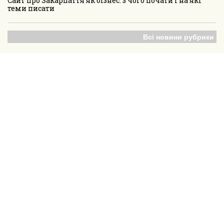
Сайт про Закарпаття як бізнес: з чого почати і на які
теми писати
Всі новини рубрики