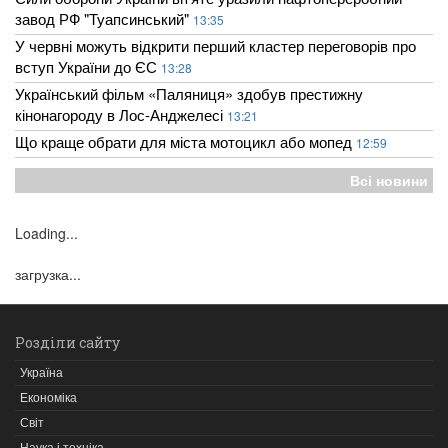
завод РФ "Туапсинський"
13:35
У червні можуть відкрити перший кластер переговорів про
вступ України до ЄС
13:28
Український фільм «Паляниця» здобув престижну
кінонагороду в Лос-Анджелесі
13:21
Що краще обрати для міста мотоцикл або мопед
12:59
Всі новини
Loading...
загрузка...
Розділи сайту
Україна
Економіка
Світ