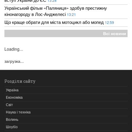
13:28
Український фільм «Паляниця» здобув престижну
кінонагороду в Лос-Анджелесі
13:21
Що краще обрати для міста мотоцикл або мопед
12:59
Всі новини
Loading...
загрузка...
Розділи сайту
Україна
Економіка
Світ
Наука і техніка
Волинь
Шоубіз