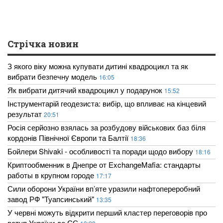
Стрічка новин
З якого віку можна купувати дитині квадроцикл та як
вибрати безпечну модель
16:05
Як вибрати дитячий квадроцикл у подарунок
15:52
Інструментарій геодезиста: вибір, що впливає на кінцевий
результат
20:51
Росія серйозно взялась за розбудову військових баз біля
кордонів Північної Європи та Балтії
18:36
Бойлери Shivaki - особливості та поради щодо вибору
18:16
Криптообменник в Днепре от ExchangeMafia: стандарты
работы в крупном городе
17:17
Сили оборони України вп’яте уразили нафтопереробний
завод РФ "Туапсинський"
13:35
У червні можуть відкрити перший кластер переговорів про
вступ України до ЄС