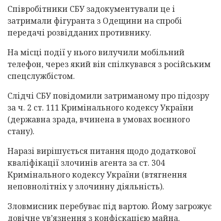
Співробітники СБУ задокументували це і
затримали фігуранта з Одещини на спробі
передачі розвідданих противнику.
На місці події у нього вилучили мобільний
телефон, через який він спілкувався з російським
спецслужбістом.
Слідчі СБУ повідомили затриманому про підозру
за ч. 2 ст. 111 Кримінального кодексу України
(державна зрада, вчинена в умовах воєнного
стану).
Наразі вирішується питання щодо додаткової
кваліфікації злочинів агента за ст. 304
Кримінального кодексу України (втягнення
неповнолітніх у злочинну діяльність).
Зловмисник перебуває під вартою. Йому загрожує
довічне ув’язнення з конфіскацією майна.