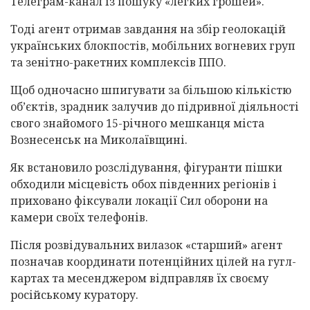
Телеграм-канал із пошуку «легких грошей».
Тоді агент отримав завдання на збір геолокацій
українських блокпостів, мобільних вогневих груп
та зенітно-ракетних комплексів ППО.
Щоб одночасно шпигувати за більшою кількістю
об’єктів, зрадник залучив до підривної діяльності
свого знайомого 15-річного мешканця міста
Вознесенськ на Миколаївщині.
Як встановило розслідування, фігуранти пішки
обходили місцевість обох південних регіонів і
приховано фіксували локації Сил оборони на
камери своїх телефонів.
Після розвідувальних вилазок «старший» агент
позначав координати потенційних цілей на гугл-
картах та месенджером відправляв їх своєму
російському куратору.