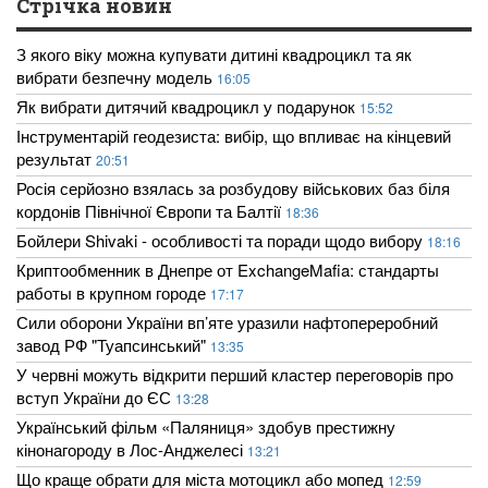
Стрічка новин
З якого віку можна купувати дитині квадроцикл та як
вибрати безпечну модель
16:05
Як вибрати дитячий квадроцикл у подарунок
15:52
Інструментарій геодезиста: вибір, що впливає на кінцевий
результат
20:51
Росія серйозно взялась за розбудову військових баз біля
кордонів Північної Європи та Балтії
18:36
Бойлери Shivaki - особливості та поради щодо вибору
18:16
Криптообменник в Днепре от ExchangeMafia: стандарты
работы в крупном городе
17:17
Сили оборони України вп’яте уразили нафтопереробний
завод РФ "Туапсинський"
13:35
У червні можуть відкрити перший кластер переговорів про
вступ України до ЄС
13:28
Український фільм «Паляниця» здобув престижну
кінонагороду в Лос-Анджелесі
13:21
Що краще обрати для міста мотоцикл або мопед
12:59