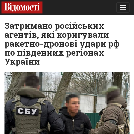
Toggl
navig
Затримано російських
агентів, які коригували
ракетно-дронові удари рф
по південних регіонах
України