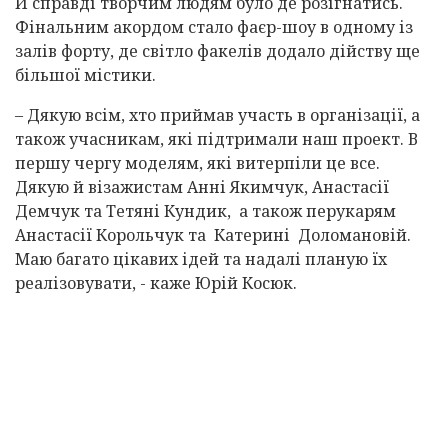
Й справді творчим людям було де розігнатись.
Фінальним акордом стало фаєр-шоу в одному із
залів форту, де світло факелів додало дійству ще
більшої містики.
– Дякую всім, хто приймав участь в організації, а
також учасникам, які підтримали наш проект. В
першу чергу моделям, які витерпіли це все.
Дякую й візажистам Анні Якимчук, Анастасії
Демчук та Тетяні Кундик, а також перукарям
Анастасії Корольчук та Катерині Доломановій.
Маю багато цікавих ідей та надалі планую їх
реалізовувати, - каже Юрій Косюк.