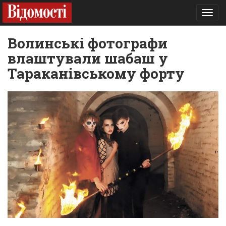
Toggl
navig
Волинські фотографи
влаштували шабаш у
Тараканівському форту