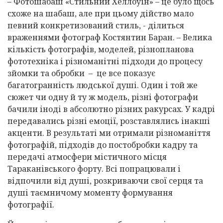
– Фотошабаш «Стильний Хеллоуїн» – це було щось
схоже на шабаш, але при цьому дійство мало
певний конкретизований стиль, - ділиться
враженнями фотограф Костянтин Баран. – Велика
кількість фотографів, моделей, різнопланова
фототехніка і різноманітні підходи до процесу
зйомки та обробки – це все показує
багатогранність людської душі. Один і той же
сюжет чи одну й ту ж модель, різні фотографи
бачили іноді в абсолютно різних ракурсах. У кадрі
передавались різні емоції, розставлялись інакші
акценти. В результаті ми отримали різноманіття
фотографій, підходів до постобробки кадру та
передачі атмосфери містичного місця
Тараканівського форту. Всі попрацювали і
відпочили від душі, розкриваючи свої серця та
душі таємничому моменту формування
фотографії.