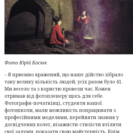
Фото Юрій Косюк
– Я приємно вражений, що наше дійство зібрало
таку велику кількість людей, усіх разом було 41.
Ми весело та з користю провели час. Кожен
отримав від фотопленеру щось для себе.
Фотографи-початківці, студенти нашої
фотошколи, мали можливість попрацювати з
професійними моделями, перейняти знання у
досвідчених колег, візажисти-стилісти втілити
свої задуми, показати свою майстерність. Крім