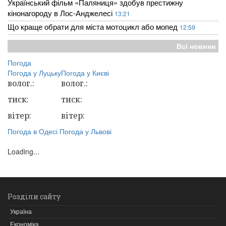
Український фільм «Паляниця» здобув престижну
кінонагороду в Лос-Анджелесі
13:21
Що краще обрати для міста мотоцикл або мопед
12:59
Всі новини
Погода
Погода у
Луцьку
Погода у
Києві
волог.:
волог.:
тиск:
тиск:
вітер:
вітер:
Погода в Одесі
Погода у Львові
Loading...
Розділи сайту
Україна
Економіка