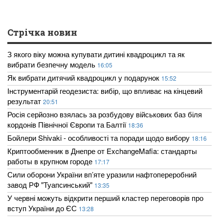
Стрічка новин
З якого віку можна купувати дитині квадроцикл та як
вибрати безпечну модель
16:05
Як вибрати дитячий квадроцикл у подарунок
15:52
Інструментарій геодезиста: вибір, що впливає на кінцевий
результат
20:51
Росія серйозно взялась за розбудову військових баз біля
кордонів Північної Європи та Балтії
18:36
Бойлери Shivaki - особливості та поради щодо вибору
18:16
Криптообменник в Днепре от ExchangeMafia: стандарты
работы в крупном городе
17:17
Сили оборони України вп’яте уразили нафтопереробний
завод РФ "Туапсинський"
13:35
У червні можуть відкрити перший кластер переговорів про
вступ України до ЄС
13:28