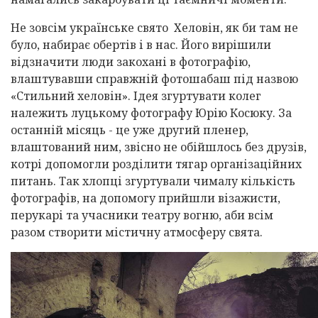
Не зовсім українське свято Хеловін, як би там не
було, набирає обертів і в нас. Його вирішили
відзначити люди закохані в фотографію,
влаштувавши справжній фотошабаш під назвою
«Стильний хеловін». Ідея згуртувати колег
належить луцькому фотографу Юрію Косюку. За
останній місяць - це уже другий пленер,
влаштований ним, звісно не обійшлось без друзів,
котрі допомогли розділити тягар організаційних
питань. Так хлопці згуртували чималу кількість
фотографів, на допомогу прийшли візажисти,
перукарі та учасники театру вогню, аби всім
разом створити містичну атмосферу свята.