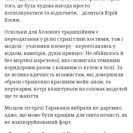
того, це була чудова нагода просто
поспілкуватися та відпочити, - ділиться Юрій
Косюк.
Оскільки для Хеловіну традиційним є
переодягання у різні страхітливі костюми, тож і
моделі - учасники пленеру - перевтілились у
відьом, вампірів, духів принцес. Не обійшлось й
без мертвої нареченої, яка сновигала темними
коридорами разом з коханим із кулею в чолі. За
це велика вдячність візажистам, які довершили
образи страшенно красивим мейк-апом, та
перукарям, котрі влаштували на головах моделей
ще те жахіття.
Місцем зустрічі Тараканів вибрали не даремно,
адже, що може бути кращим для свята нечисті, як
не напівзруйнований форт.