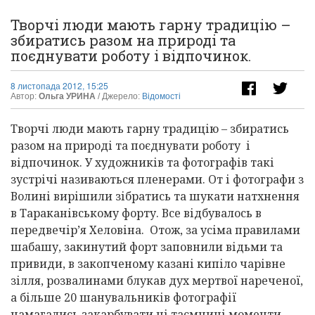
Творчі люди мають гарну традицію –
збиратись разом на природі та
поєднувати роботу і відпочинок.
8 листопада 2012, 15:25
Автор:
Ольга УРИНА
/ Джерело:
Відомості
Творчі люди мають гарну традицію – збиратись
разом на природі та поєднувати роботу і
відпочинок. У художників та фотографів такі
зустрічі називаються пленерами. От і фотографи з
Волині вирішили зібратись та шукати натхнення
в Тараканівському форту. Все відбувалось в
передвечір’я Хеловіна. Отож, за усіма правилами
шабашу, закинутий форт заповнили відьми та
привиди, в закопченому казані кипіло чарівне
зілля, розвалинами блукав дух мертвої нареченої,
а більше 20 шанувальників фотографії
намагались закарбувати ці таємничі моменти.