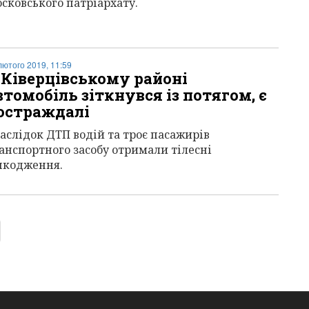
сковського патріархату.
лютого 2019, 11:59
 Ківерцівському районі
втомобіль зіткнувся із потягом, є
остраждалі
аслідок ДТП водій та троє пасажирів
анспортного засобу отримали тілесні
кодження.