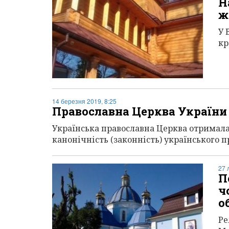
Н
ж
У 
кр
14 березня 2019, 8:25
Православна Церква України 
Українська православна Церква отримала
канонічність (законність) українського п
27 
П
ч
о
Ре