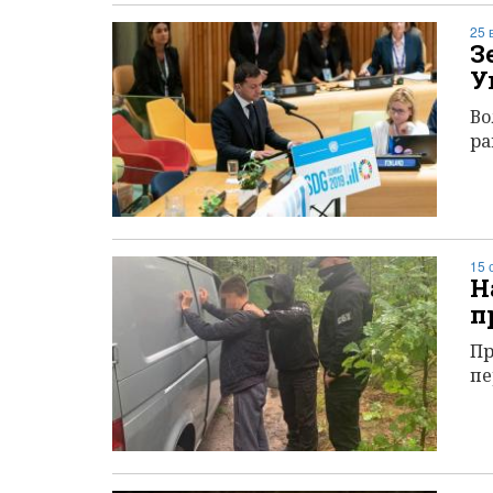
25 
З
У
Во
ра
15 
Н
п
Пр
пе