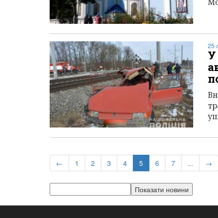
Мо
25 
У
а
п
Вн
тр
уш
(current)
←
1
2
3
4
5
6
7
...
→