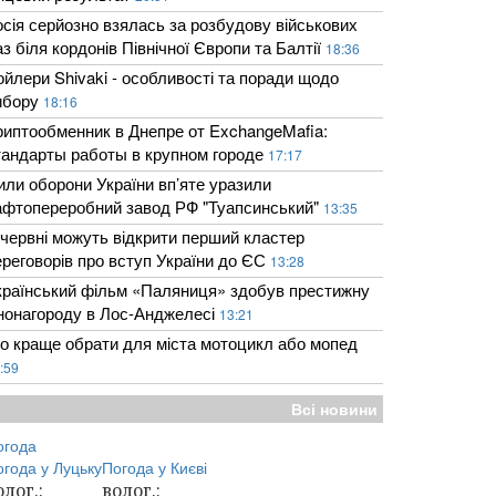
осія серйозно взялась за розбудову військових
з біля кордонів Північної Європи та Балтії
18:36
ойлери Shivaki - особливості та поради щодо
ибору
18:16
риптообменник в Днепре от ExchangeMafia:
тандарты работы в крупном городе
17:17
или оборони України вп’яте уразили
афтопереробний завод РФ "Туапсинський"
13:35
 червні можуть відкрити перший кластер
ереговорів про вступ України до ЄС
13:28
країнський фільм «Паляниця» здобув престижну
інонагороду в Лос-Анджелесі
13:21
о краще обрати для міста мотоцикл або мопед
:59
Всі новини
огода
огода у
Луцьку
Погода у
Києві
олог.:
волог.: