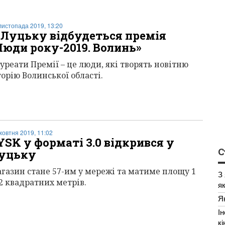
листопада 2019, 13:20
 Луцьку відбудеться премія
Люди року-2019. Волинь»
уреати Премії – це люди, які творять новітню
торію Волинської області.
жовтня 2019, 11:02
YSK у форматі 3.0 відкрився у
С
уцьку
газин стане 57-им у мережі та матиме площу 1
З
2 квадратних метрів.
я
Я
І
к