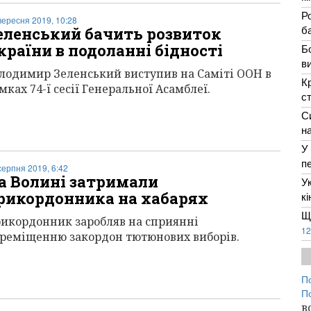
Р
вересня 2019, 10:28
ба
еленський бачить розвиток
країни в подоланні бідності
Б
в
лодимир Зеленський виступив на Саміті ООН в
К
мках 74-ї сесії Генеральної Асамблеї.
с
С
н
У
п
серпня 2019, 6:42
а Волині затримали
У
рикордонника на хабарях
к
Щ
икордонник заробляв на сприянні
12
реміщенню закордон тютюнових виборів.
П
П
в