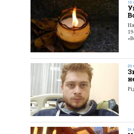
10 
У
В
На
19
«В
20 
З
н
Рі
31 