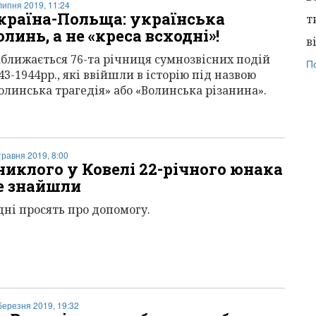
липня 2019, 11:24
країна-Польща: українська
т
олинь, а не «креса всходні»!
в
ближається 76-та річниця сумнозвісних подій
П
43-1944рр., які ввійшли в історію під назвою
олинська трагедія» або «Волинська різанина».
травня 2019, 8:00
никлого у Ковелі 22-річного юнака
е знайшли
дні просять про допомогу.
березня 2019, 19:32