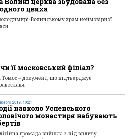
а Волині церква збудована без
одного цвяха
Володимирі-Волинському храм неймовірної
аси.
чи її московський філіал?
 Томос – документ, що підтверджує
равославя.
лютого 2019, 10:21
одії навколо Успенського
оловічого монастиря набувають
бертів
лігійна громада вийшла з-під впливу