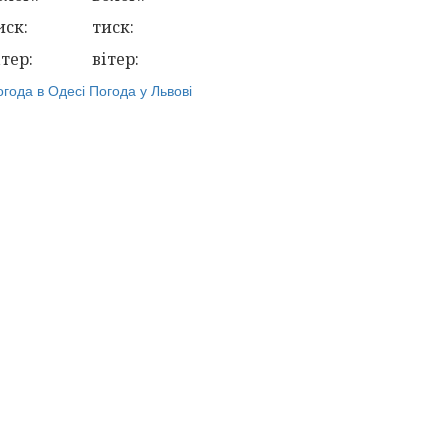
иск:
тиск:
ітер:
вітер:
огода в Одесі
Погода у Львові