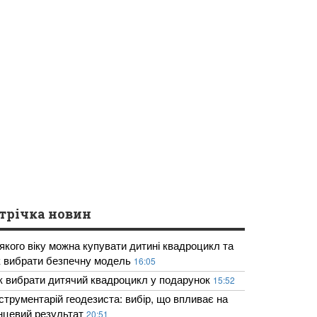
трічка новин
 якого віку можна купувати дитині квадроцикл та
к вибрати безпечну модель
16:05
к вибрати дитячий квадроцикл у подарунок
15:52
нструментарій геодезиста: вибір, що впливає на
інцевий результат
20:51