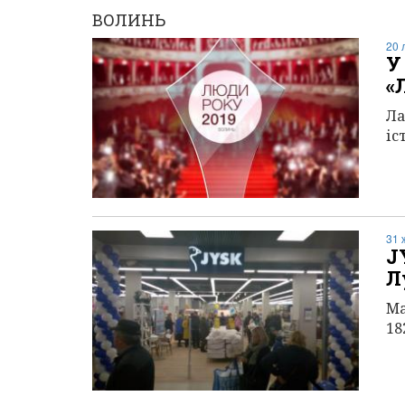
ВОЛИНЬ
20 
У
«
Ла
іс
31 
J
Л
Ма
18