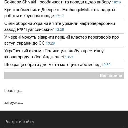
Бойлери Shivaki - особливості та поради щодо вибору
18:16
Криптообменник в Днепре от ExchangeMafia: стандарты
работы в крупном городе
17:17
Сили оборони України вп’яте уразили нафтопереробний
завод РФ "Туапсинський"
13:35
У червні можуть відкрити перший кластер переговорів про
вступ України до ЄС
13:28
Український фільм «Паляниця» здобув престижну
кінонагороду в Лос-Анджелесі
13:21
Що краще обрати для міста мотоцикл або мопед
12:59
Всі новини
Loading...
загрузка...
Розділи сайту