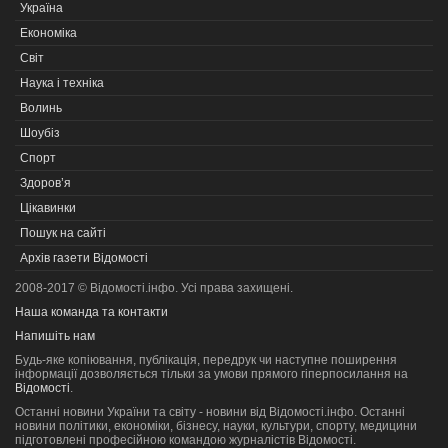
Україна
Економіка
Світ
Наука і техніка
Волинь
Шоубіз
Спорт
Здоров’я
Цікавинки
Пошук на сайті
Архів газети Відомості
2008-2017 © Відомості.інфо. Усі права захищені.
Наша команда та контакти
Напишіть нам
Будь-яке копiювання, публiкацiя, передрук чи наступне поширення
iнформацiї дозволяється тільки за умови прямого гіперпосилання на
Відомості
.
Останні новини України та світу - новини від Відомості.інфо. Останні
новини політики, економіки, бізнесу, науки, культури, спорту, медицини
підготовлені професійною командою журналістів Відомості.