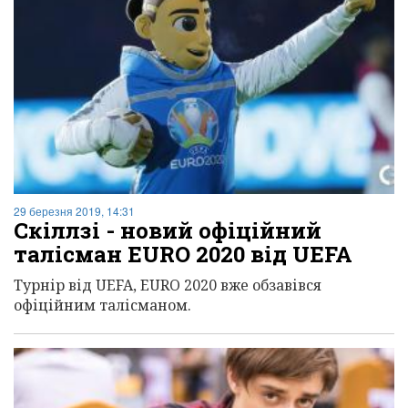
29 березня 2019, 14:31
Скіллзі - новий офіційний
талісман EURO 2020 від UEFA
Турнір від UEFA, EURO 2020 вже обзавівся
офіційним талісманом.