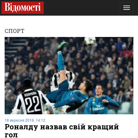
Toggl
navig
СПОРТ
18 вересня 2019, 14:12
Роналду назвав свій кращий
гол