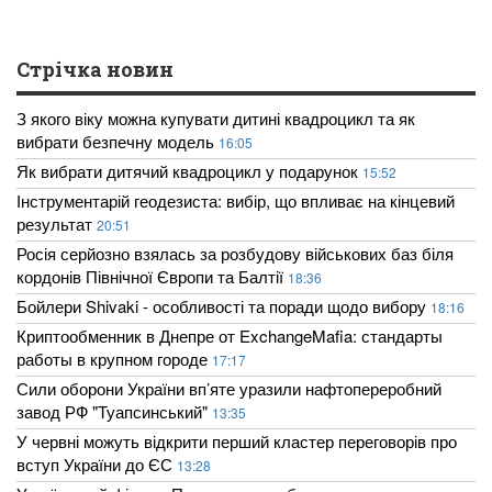
Стрічка новин
З якого віку можна купувати дитині квадроцикл та як
вибрати безпечну модель
16:05
Як вибрати дитячий квадроцикл у подарунок
15:52
Інструментарій геодезиста: вибір, що впливає на кінцевий
результат
20:51
Росія серйозно взялась за розбудову військових баз біля
кордонів Північної Європи та Балтії
18:36
Бойлери Shivaki - особливості та поради щодо вибору
18:16
Криптообменник в Днепре от ExchangeMafia: стандарты
работы в крупном городе
17:17
Сили оборони України вп’яте уразили нафтопереробний
завод РФ "Туапсинський"
13:35
У червні можуть відкрити перший кластер переговорів про
вступ України до ЄС
13:28