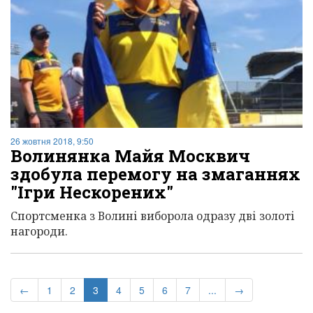
26 жовтня 2018, 9:50
Волинянка Майя Москвич
здобула перемогу на змаганнях
"Ігри Нескорених"
Спортсменка з Волині виборола одразу дві золоті
нагороди.
(current)
←
1
2
3
4
5
6
7
...
→