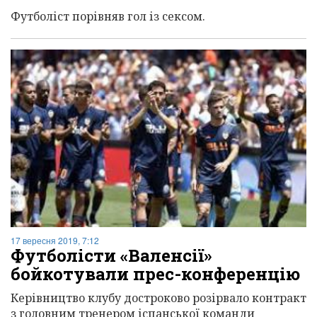
Футболіст порівняв гол із сексом.
17 вересня 2019, 7:12
Футболісти «Валенсії»
бойкотували прес-конференцію
Керівництво клубу достроково розірвало контракт
з головним тренером іспанської команди