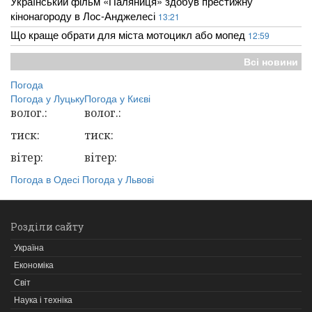
Український фільм «Паляниця» здобув престижну
кінонагороду в Лос-Анджелесі
13:21
Що краще обрати для міста мотоцикл або мопед
12:59
Всі новини
Погода
Погода у
Луцьку
Погода у
Києві
волог.:
волог.:
тиск:
тиск:
вітер:
вітер:
Погода в Одесі
Погода у Львові
Розділи сайту
Україна
Економіка
Світ
Наука і техніка