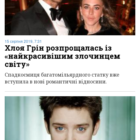
15 серпня 2019, 7:31
Хлоя Грін розпрощалась із
«найкрасивішим злочинцем
світу»
Спадкоємиця багатомільярдного статку вже
вступила в нові романтичні відносини.