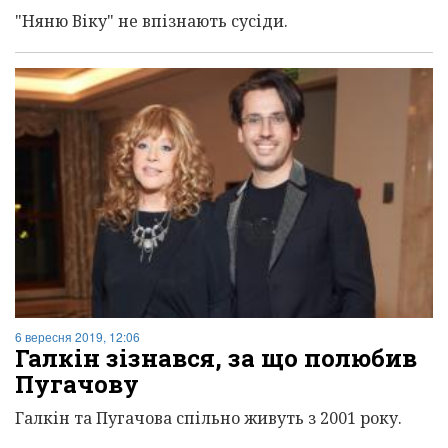
"Няню Віку" не впізнають сусіди.
6 вересня 2019, 12:06
Галкін зізнався, за що полюбив
Пугачову
Галкін та Пугачова спільно живуть з 2001 року.