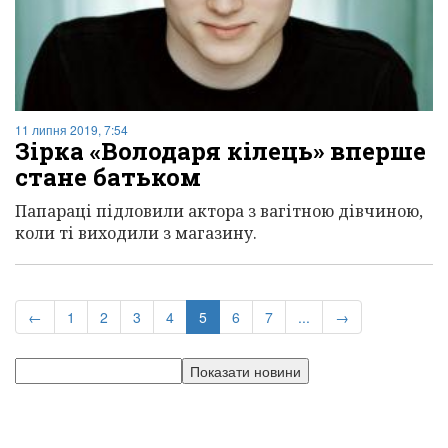
11 липня 2019, 7:54
Зірка «Володаря кілець» вперше
стане батьком
Папараці підловили актора з вагітною дівчиною,
коли ті виходили з магазину.
(current)
←
1
2
3
4
5
6
7
...
→