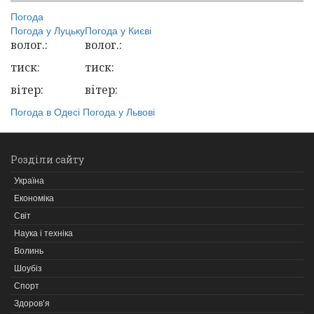
Погода
Погода у
Луцьку
Погода у
Києві
волог.:
волог.:
тиск:
тиск:
вітер:
вітер:
Погода в Одесі
Погода у Львові
Розділи сайту
Україна
Економіка
Світ
Наука і техніка
Волинь
Шоубіз
Спорт
Здоров’я