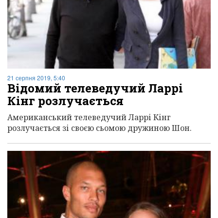
21 серпня 2019, 5:40
Відомий телеведучий Ларрі
Кінг розлучається
Американський телеведучий Ларрі Кінг
розлучається зі своєю сьомою дружиною Шон.