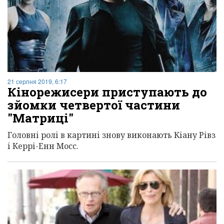
21 серпня 2019, 6:17
Кінорежисери приступають до
зйомки четвертої частини
"Матриці"
Головні ролі в картині знову виконають Кіану Рівз
і Керрі-Енн Мосс.