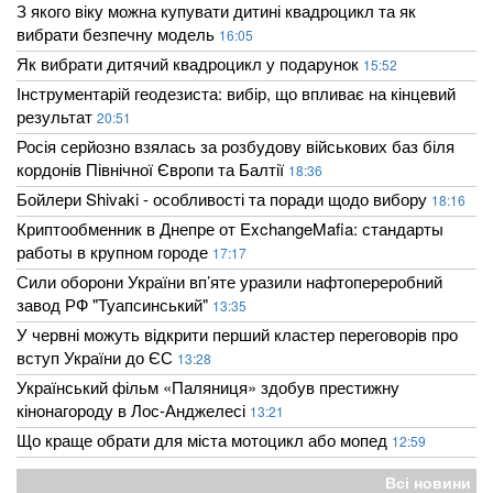
З якого віку можна купувати дитині квадроцикл та як
вибрати безпечну модель
16:05
Як вибрати дитячий квадроцикл у подарунок
15:52
Інструментарій геодезиста: вибір, що впливає на кінцевий
результат
20:51
Росія серйозно взялась за розбудову військових баз біля
кордонів Північної Європи та Балтії
18:36
Бойлери Shivaki - особливості та поради щодо вибору
18:16
Криптообменник в Днепре от ExchangeMafia: стандарты
работы в крупном городе
17:17
Сили оборони України вп’яте уразили нафтопереробний
завод РФ "Туапсинський"
13:35
У червні можуть відкрити перший кластер переговорів про
вступ України до ЄС
13:28
Український фільм «Паляниця» здобув престижну
кінонагороду в Лос-Анджелесі
13:21
Що краще обрати для міста мотоцикл або мопед
12:59
Всі новини