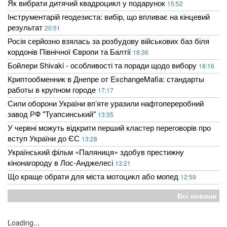
Як вибрати дитячий квадроцикл у подарунок
15:52
Інструментарій геодезиста: вибір, що впливає на кінцевий
результат
20:51
Росія серйозно взялась за розбудову військових баз біля
кордонів Північної Європи та Балтії
18:36
Бойлери Shivaki - особливості та поради щодо вибору
18:16
Криптообменник в Днепре от ExchangeMafia: стандарты
работы в крупном городе
17:17
Сили оборони України вп’яте уразили нафтопереробний
завод РФ "Туапсинський"
13:35
У червні можуть відкрити перший кластер переговорів про
вступ України до ЄС
13:28
Український фільм «Паляниця» здобув престижну
кінонагороду в Лос-Анджелесі
13:21
Що краще обрати для міста мотоцикл або мопед
12:59
Всі новини
Loading...