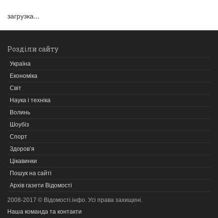
загрузка...
Розділи сайту
Україна
Економіка
Світ
Наука і техніка
Волинь
Шоубіз
Спорт
Здоров’я
Цікавинки
Пошук на сайті
Архів газети Відомості
2008-2017 © Відомості.інфо. Усі права захищені.
Наша команда та контакти