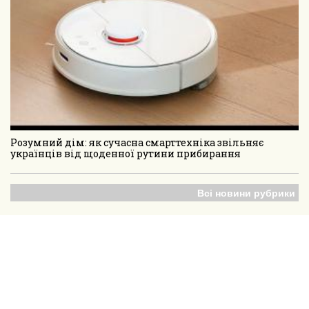
Розумний дім: як сучасна смарттехніка звільняє
українців від щоденної рутини прибирання
Всі новини рубрики