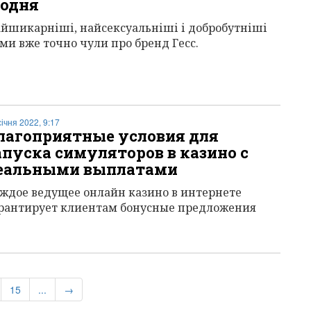
одня
йшикарніші, найсексуальніші і добробутніші
ми вже точно чули про бренд Гесс.
січня 2022, 9:17
лагоприятные условия для
апуска симуляторов в казино с
еальными выплатами
ждое ведущее онлайн казино в интернете
рантирует клиентам бонусные предложения
)
15
...
→