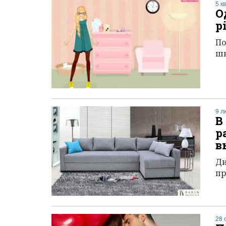
5 к
О
р
По
шк
9 л
В
р
в
Ди
пр
28 