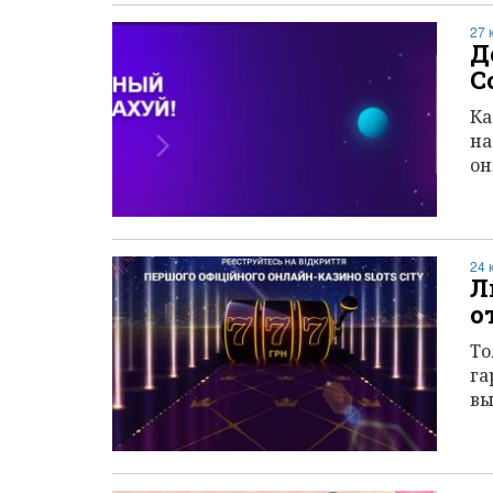
27 
Д
C
Ка
на
он
24 
Л
о
То
га
в