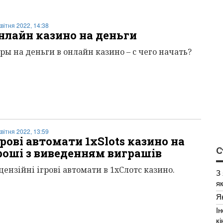
квітня 2022, 14:38
нлайн казино на деньги
ры на деньги в онлайн казино – с чего начать?
квітня 2022, 13:59
грові автомати 1хSlots казино на
С
роші з виведенням виграшів
цензійні ігрові автомати в 1хСлотс казино.
З
я
Я
І
к