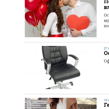
П
в
Ос
му
по
27 
О
Оф
18 
Г