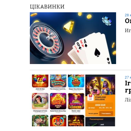
ЦІКАВИНКИ
28 
О
Иг
27 
І
г
Лі