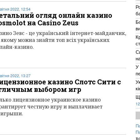
Р
квітня 2022, 12:54
ба
етальний огляд онлайн казино
osmolot на Casino Zeus
Б
в
зино Зевс - це український інтернет-майданчик,
К
 якому можна знайти топ всіх українських
с
лайн-казино.
С
н
У
п
квітня 2022, 13:27
ицензионное казино Слотс Сити с
У
тличным выбором игр
к
Щ
лько лицензионное украинское казино
12
рантирует честную игру и выплачивает
ыигрыши.
П
П
в