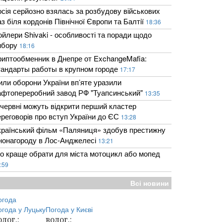
осія серйозно взялась за розбудову військових
з біля кордонів Північної Європи та Балтії
18:36
ойлери Shivaki - особливості та поради щодо
ибору
18:16
риптообменник в Днепре от ExchangeMafia:
тандарты работы в крупном городе
17:17
или оборони України вп’яте уразили
афтопереробний завод РФ "Туапсинський"
13:35
 червні можуть відкрити перший кластер
ереговорів про вступ України до ЄС
13:28
країнський фільм «Паляниця» здобув престижну
інонагороду в Лос-Анджелесі
13:21
о краще обрати для міста мотоцикл або мопед
:59
Всі новини
огода
огода у
Луцьку
Погода у
Києві
олог.:
волог.: