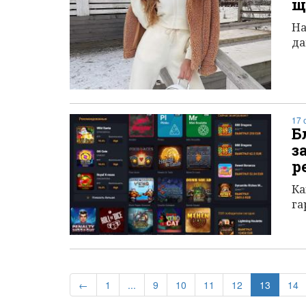
щ
На
да
17 
Б
з
р
Ка
га
(current
←
1
...
9
10
11
12
13
14