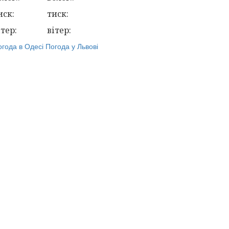
иск:
тиск:
ітер:
вітер:
огода в Одесі
Погода у Львові