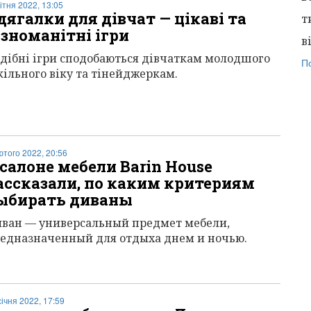
вітня 2022, 13:05
дягалки для дівчат — цікаві та
т
ізноманітні ігри
в
дібні ігри сподобаються дівчаткам молодшого
П
ільного віку та тінейджеркам.
ютого 2022, 20:56
 салоне мебели Barin House
ассказали, по каким критериям
ыбирать диваны
ван — универсальный предмет мебели,
едназначенный для отдыха днем и ночью.
січня 2022, 17:59