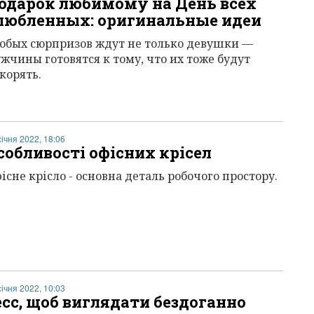
одарок любимому на День всех
любленных: оригинальные идеи
обых сюрпризов ждут не только девушки —
жчины готовятся к тому, что их тоже будут
корять.
січня 2022, 18:06
собливості офісних крісел
існе крісло - основна деталь робочого простору.
січня 2022, 10:03
есс, щоб виглядати бездоганно