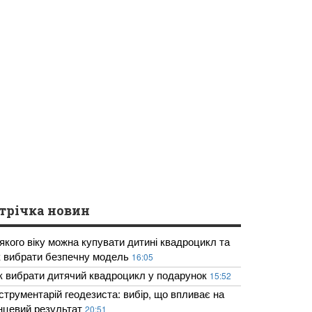
трічка новин
 якого віку можна купувати дитині квадроцикл та
к вибрати безпечну модель
16:05
к вибрати дитячий квадроцикл у подарунок
15:52
нструментарій геодезиста: вибір, що впливає на
інцевий результат
20:51