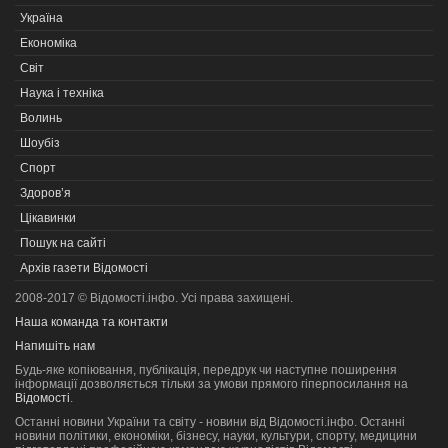
Україна
Економіка
Світ
Наука і техніка
Волинь
Шоубіз
Спорт
Здоров’я
Цікавинки
Пошук на сайті
Архів газети Відомості
2008-2017 © Відомості.інфо. Усі права захищені.
Наша команда та контакти
Напишіть нам
Будь-яке копiювання, публiкацiя, передрук чи наступне поширення
iнформацiї дозволяється тільки за умови прямого гіперпосилання на
Відомості
.
Останні новини України та світу - новини від Відомості.інфо. Останні
новини політики, економіки, бізнесу, науки, культури, спорту, медицини