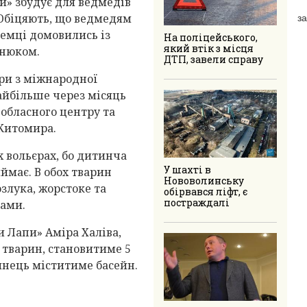
и» збудує для ведмедів
за
 Обіцяють, що ведмедям
земці домовились із
На поліцейського,
який втік з місця
анюком.
ДТП, завели справу
ри з міжнародної
айбільше через місяць
 обласного центру та
 Житомира.
 вольєрах, бо дитинча
У шахті в
ймає. В обох тварин
Нововолинську
злука, жорстоке та
обірвався ліфт, є
постраждалі
мами.
и Лапи» Аміра Халіва,
 тварин, становитиме 5
ринець міститиме басейн.