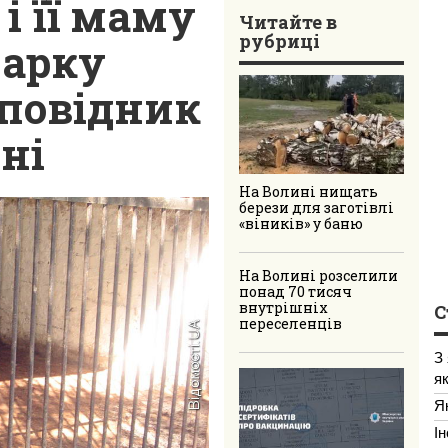
і її маму
Читайте в
рубриці
парку
аповідник
ні
На Волині нищать
берези для заготівлі
«віників» у баню
На Волині розселили
понад 70 тисяч
внутрішніх
С
переселенців
З
я
Я
І