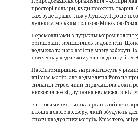
Природозахисна організація «Чотири лап
просторі вольєри, куди поселять тварин.
там буде краще, ніж у Луцьку. Про це іно
луцьким міським головою Миколою Ром
Перемовинами з луцьким мером волонте
організації залишились задоволені. Щон
ведмежа та його вагітну маму заберуть із
поселять у ведмежому заповіднику біля
На Житомирщині звірі житимуть у різних
впізнає матір, але ведмедиця його не при
сильний стрес, який спричинила довга ро
несвоєчасне відлучення ведмежати від 
За словами очільника організації «Чотир
площа нового вольєру, який збудують для
тисяч квадратних метрів. Крім того, зві