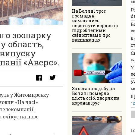
к
Р
На Волині троє
ба
громадян
намагались
Б
перетнути кордон із
в
підробленими
ого зоопарку
свідоцтвами про
К
вакцинацію
у область,
с
 випуску
С
н
панії «Аверс».
У
п
У
к
За останню добу на
Волині померло
езуть у Житомирську
Щ
шість осіб, хворих на
новин «На часі»
коронавірус
12
телекомпанії,
а очікує на нове
Lo