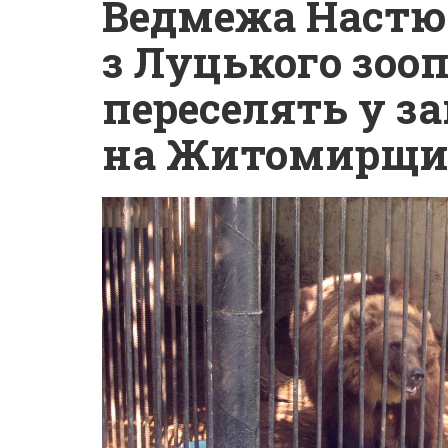
Ведмежа Настю 
з Луцького зоо
переселять у з
на Житомирщи