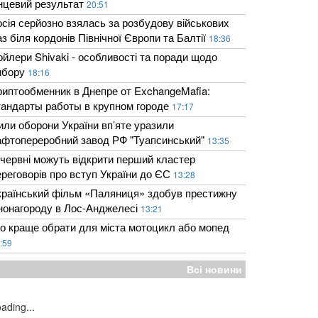
інцевий результат
20:51
осія серйозно взялась за розбудову військових
з біля кордонів Північної Європи та Балтії
18:36
ойлери Shivaki - особливості та поради щодо
ибору
18:16
риптообменник в Днепре от ExchangeMafia:
тандарты работы в крупном городе
17:17
или оборони України вп’яте уразили
афтопереробний завод РФ "Туапсинський"
13:35
 червні можуть відкрити перший кластер
ереговорів про вступ України до ЄС
13:28
країнський фільм «Паляниця» здобув престижну
інонагороду в Лос-Анджелесі
13:21
о краще обрати для міста мотоцикл або мопед
:59
Всі новини
ading...